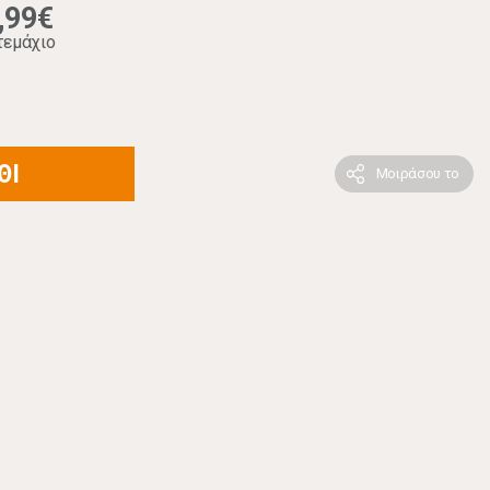
,99€
τεμάχιο
ΘΙ
Μοιράσου το