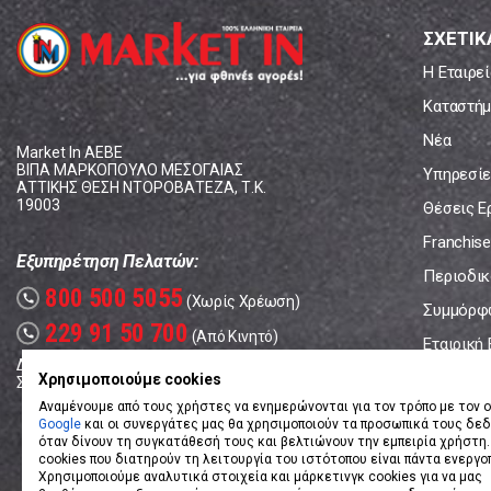
ΣΧΕΤΙΚ
Η Εταιρεί
Καταστήμ
Νέα
Market In ΑΕΒΕ
ΒΙΠΑ ΜΑΡΚΟΠΟΥΛΟ ΜΕΣΟΓΑΙΑΣ
Υπηρεσίε
ΑΤΤΙΚΗΣ ΘΕΣΗ ΝΤΟΡΟΒΑΤΕΖΑ, Τ.Κ.
19003
Θέσεις Ε
Franchise
Εξυπηρέτηση Πελατών:
Περιοδικό
800 500 5055
call
(Χωρίς Χρέωση)
Συμμόρφ
229 91 50 700
call
(Από Κινητό)
Εταιρική
Δευτέρα - Παρασκευή: 08:00 - 17:00
Επικοινω
Χρησιμοποιούμε cookies
Σάββατο: 08:00 – 14:00
Αναμένουμε από τους χρήστες να ενημερώνονται για τον τρόπο με τον ο
Google
και οι συνεργάτες μας θα χρησιμοποιούν τα προσωπικά τους δε
όταν δίνουν τη συγκατάθεσή τους και βελτιώνουν την εμπειρία χρήστη.
cookies που διατηρούν τη λειτουργία του ιστότοπου είναι πάντα ενεργο
Χρησιμοποιούμε αναλυτικά στοιχεία και μάρκετινγκ cookies για να μας