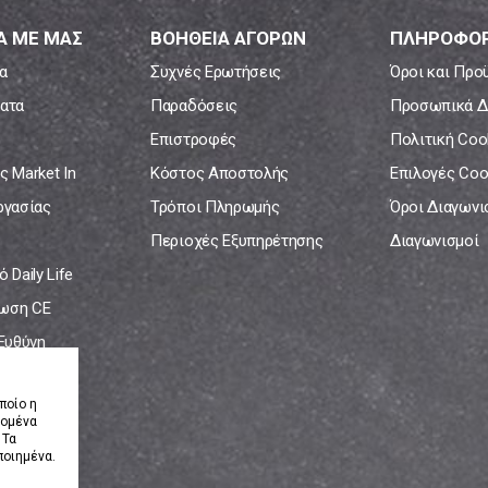
Α ΜΕ ΜΑΣ
ΒΟΗΘΕΙΑ ΑΓΟΡΩΝ
ΠΛΗΡΟΦΟΡ
α
Συχνές Ερωτήσεις
Όροι και Προ
ατα
Παραδόσεις
Προσωπικά Δ
Επιστροφές
Πολιτική Coo
ς Market In
Κόστος Αποστολής
Επιλογές Coo
ργασίας
Τρόποι Πληρωμής
Όροι Διαγων
Περιοχές Εξυπηρέτησης
Διαγωνισμοί
 Daily Life
ωση CE
 Ευθύνη
νία
ποίο η
δομένα
 Τα
ποιημένα.