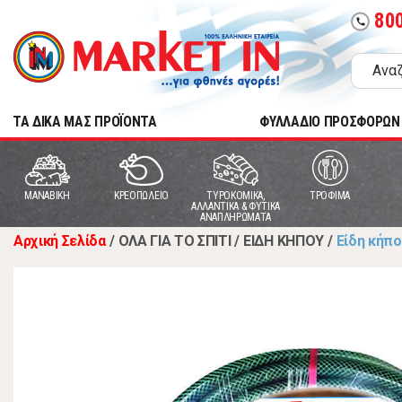
80
call
TA ΔΙΚΑ ΜΑΣ ΠΡΟΪΟΝΤΑ
ΦΥΛΛΑΔΙΟ ΠΡΟΣΦΟΡΩΝ
MANABIKH
ΚΡΕΟΠΩΛΕΙΟ
ΤΥΡΟΚΟΜΙΚΑ,
ΤΡΟΦΙΜΑ
ΑΛΛΑΝΤΙΚΑ & ΦΥΤΙΚΑ
ΑΝΑΠΛΗΡΩΜΑΤΑ
Αρχική Σελίδα
/
ΟΛΑ ΓΙΑ ΤΟ ΣΠΙΤΙ
/
ΕΙΔΗ ΚΗΠΟΥ
/
Είδη κήπ