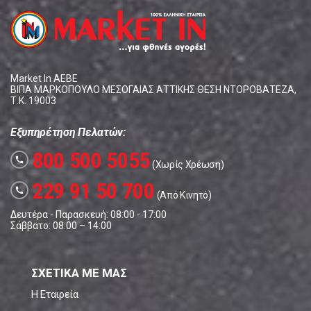
Market In ΑΕΒΕ
ΒΙΠΑ ΜΑΡΚΟΠΟΥΛΟ ΜΕΣΟΓΑΙΑΣ ΑΤΤΙΚΗΣ ΘΕΣΗ ΝΤΟΡΟΒΑΤΕΖΑ,
Τ.Κ. 19003
Εξυπηρέτηση Πελατών:
800 500 5055
call
(Χωρίς Χρέωση)
229 91 50 700
call
(Από Κινητό)
Δευτέρα - Παρασκευή: 08:00 - 17:00
Σάββατο: 08:00 – 14:00
ΣΧΕΤΙΚΑ ΜΕ ΜΑΣ
Η Εταιρεία