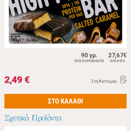
90 γρ.
27,67€
ανά συσκευασία
ανά κιλό
2,49 €
Στη Λίστα μου
ΣΤΟ ΚΑΛΑΘΙ
Σχετικά Προϊόντα