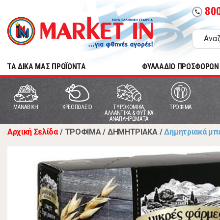
80
call
TA ΔΙΚΑ ΜΑΣ ΠΡΟΪΟΝΤΑ
ΦΥΛΛΑΔΙΟ ΠΡΟΣΦΟΡΩΝ
MANABIKH
ΚΡΕΟΠΩΛΕΙΟ
ΤΥΡΟΚΟΜΙΚΑ,
ΤΡΟΦΙΜΑ
ΑΛΛΑΝΤΙΚΑ & ΦΥΤΙΚΑ
ΑΝΑΠΛΗΡΩΜΑΤΑ
Αρχική Σελίδα
/
ΤΡΟΦΙΜΑ
/
ΔΗΜΗΤΡΙΑΚΑ
/
Δημητριακά μπ