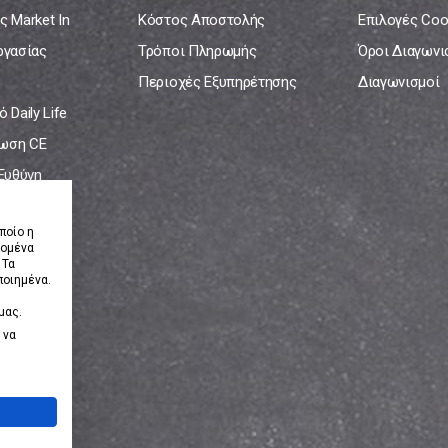
ς Market In
Κόστος Αποστολής
Επιλογές Coo
ργασίας
Τρόποι Πληρωμής
Όροι Διαγων
Περιοχές Εξυπηρέτησης
Διαγωνισμοί
 Daily Life
ωση CE
 Ευθύνη
νία
ποίο η
δομένα
 Τα
ποιημένα.
μας.
 να