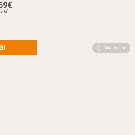
59€
κιλό
ΘΙ
Μοιράσου το