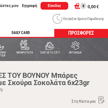
λίστες μου
Εγγραφή
Είσοδος
0
0,00 €
Επιλέξτε Χρόνο Παράδοσης
ΠΡΟΣΦΟΡΕΣ
DAILY CARD
ΠΙΚΗ
ΚΑΘΑΡΙΟΤΗΤΑ
ΟΛΑ ΓΙΑ ΤΟ ΣΠΙΤΙ
ΚΑΤΟΙΚΙΔΙΑ
ΤΙΔΑ
Σ ΤΟΥ ΒΟΥΝΟΥ Μπάρες
ε Σκούρα Σοκολάτα 6x23gr
73
Στη Λίστα μου