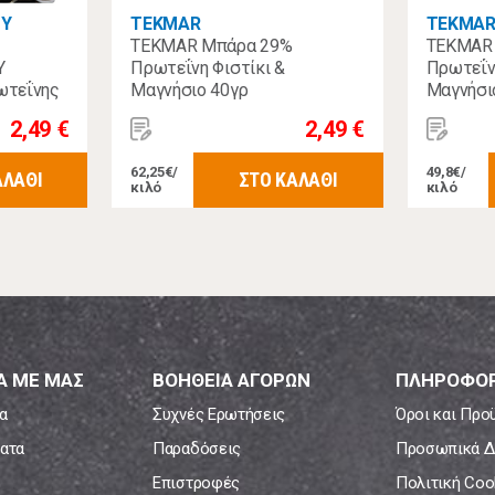
ΟΥ
TEKMAR
TEKMA
TEKMAR Μπάρα 29%
TEKMAR
Υ
Πρωτεΐνη Φιστίκι &
Πρωτεΐν
ωτεΐνης
Μαγνήσιο 40γρ
Μαγνήσι
Χ30γρ
2,49 €
2,49 €
62,25€/
49,8€/
ΑΛΑΘΙ
ΣΤΟ ΚΑΛΑΘΙ
κιλό
κιλό
Α ΜΕ ΜΑΣ
ΒΟΗΘΕΙΑ ΑΓΟΡΩΝ
ΠΛΗΡΟΦΟΡ
α
Συχνές Ερωτήσεις
Όροι και Προ
ατα
Παραδόσεις
Προσωπικά Δ
Επιστροφές
Πολιτική Coo