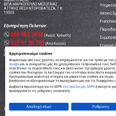
Market In ΑΕΒΕ
ΒΙΠΑ ΜΑΡΚΟΠΟΥΛΟ ΜΕΣΟΓΑΙΑΣ
Υπηρεσίε
ΑΤΤΙΚΗΣ ΘΕΣΗ ΝΤΟΡΟΒΑΤΕΖΑ, Τ.Κ.
19003
Θέσεις Ε
Franchise
Εξυπηρέτηση Πελατών:
Περιοδικό
800 500 5055
call
(Χωρίς Χρέωση)
Συμμόρφ
229 91 50 700
call
(Από Κινητό)
Εταιρική
Δευτέρα - Παρασκευή: 08:00 - 17:00
Επικοινω
Χρησιμοποιούμε cookies
Σάββατο: 08:00 – 14:00
Αναμένουμε από τους χρήστες να ενημερώνονται για τον τρόπο με τον ο
Google
και οι συνεργάτες μας θα χρησιμοποιούν τα προσωπικά τους δε
όταν δίνουν τη συγκατάθεσή τους και βελτιώνουν την εμπειρία χρήστη.
cookies που διατηρούν τη λειτουργία του ιστότοπου είναι πάντα ενεργο
Χρησιμοποιούμε αναλυτικά στοιχεία και μάρκετινγκ cookies για να μας
βοηθήσουν να εξατομικεύουμε το περιεχόμενο μας και τις διαφημίσεις 
Διαβάστε περισσότερα για το GDPR
στη σελίδα μας GDPR
ή πατήστε για
προσαρμόσετε τις ρυθμίσεις συναίνεσης.
Αποδοχή όλων
Ρυθμίσεις
Powered by
eShopKey
Designed by
Koolmetrix