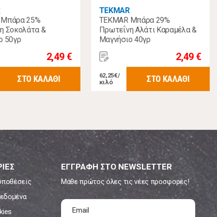
R
TEKMAR
 Μπάρα 25%
TEKMAR Μπάρα 29%
η Σοκολάτα &
Πρωτεΐνη Αλάτι Καραμέλα &
ο 50γρ
Μαγνήσιο 40γρ
2,49 €
2,49 €
62,25€/
ΣΤΟ ΚΑΛΑΘΙ
ΣΤΟ ΚΑΛΑΘΙ
κιλό
ΙΕΣ
ΕΓΓΡΑΦΗ ΣΤΟ NEWSLETTER
ϋποθέσεις
Μάθε πρώτος όλες τις νέες προσφορές!
εδομένα
kies