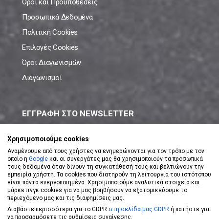
Όροι και Προϋποθέσεις
Προσωπικά Δεδομένα
Πολιτική Cookies
Επιλογές Cookies
Όροι Διαγωνισμών
Διαγωνισμοί
ΕΓΓΡΑΦΗ ΣΤΟ NEWSLETTER
Μάθε πρώτος όλες τις νέες προσφορές!
Χρησιμοποιούμε cookies
Αναμένουμε από τους χρήστες να ενημερώνονται για τον τρόπο με τον
οποίο η
Google
και οι συνεργάτες μας θα χρησιμοποιούν τα προσωπικά
τους δεδομένα όταν δίνουν τη συγκατάθεσή τους και βελτιώνουν την
εμπειρία χρήστη. Τα cookies που διατηρούν τη λειτουργία του ιστότοπου
είναι πάντα ενεργοποιημένα. Χρησιμοποιούμε αναλυτικά στοιχεία και
ΕΓΓΡΑΦΗ ΣΤΟ NEWSLETTER
μάρκετινγκ cookies για να μας βοηθήσουν να εξατομικεύουμε το
περιεχόμενο μας και τις διαφημίσεις μας.
Διαβάστε περισσότερα για το GDPR
στη σελίδα μας GDPR
ή πατήστε για
Αποδέχομαι τους
Όρους Χρήσης
να προσαρμόσετε τις ρυθμίσεις συναίνεσης.