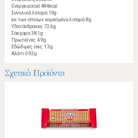
Ενέργεια kcal 484kcal
Συνολικά λιπαρά 19g
εκ των οποίων κορεσμένα λιπαρά 8g
Υδατάνθρακες 72.6g
Σάκχαρα 38.1g
Πρωτεΐνες 4.9g
Εδώδιμες ίνες 1.3g
Αλάτι 0.92g
Σχετικά Προϊόντα