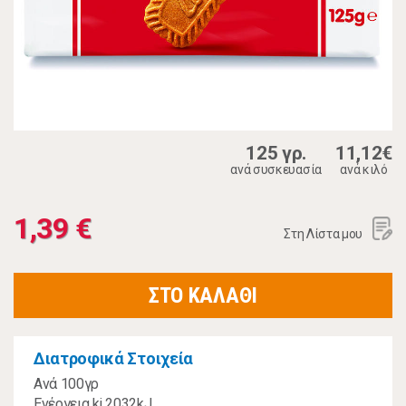
125 γρ.
11,12€
ανά συσκευασία
ανά κιλό
1,39 €
Στη Λίστα μου
ΣΤΟ ΚΑΛΑΘΙ
Διατροφικά Στοιχεία
Ανά 100γρ
Ενέργεια kj 2032kJ