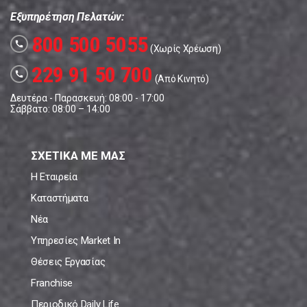
Εξυπηρέτηση Πελατών:
800 500 5055
call
(Χωρίς Χρέωση)
229 91 50 700
call
(Από Κινητό)
Δευτέρα - Παρασκευή: 08:00 - 17:00
Σάββατο: 08:00 – 14:00
ΣΧΕΤΙΚΑ ΜΕ ΜΑΣ
Η Εταιρεία
Καταστήματα
Νέα
Υπηρεσίες Market In
Θέσεις Εργασίας
Franchise
Περιοδικό Daily Life