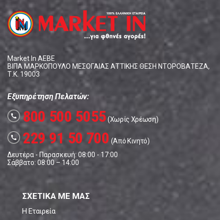
Market In ΑΕΒΕ
ΒΙΠΑ ΜΑΡΚΟΠΟΥΛΟ ΜΕΣΟΓΑΙΑΣ ΑΤΤΙΚΗΣ ΘΕΣΗ ΝΤΟΡΟΒΑΤΕΖΑ,
Τ.Κ. 19003
Εξυπηρέτηση Πελατών:
800 500 5055
call
(Χωρίς Χρέωση)
229 91 50 700
call
(Από Κινητό)
Δευτέρα - Παρασκευή: 08:00 - 17:00
Σάββατο: 08:00 – 14:00
ΣΧΕΤΙΚΑ ΜΕ ΜΑΣ
Η Εταιρεία