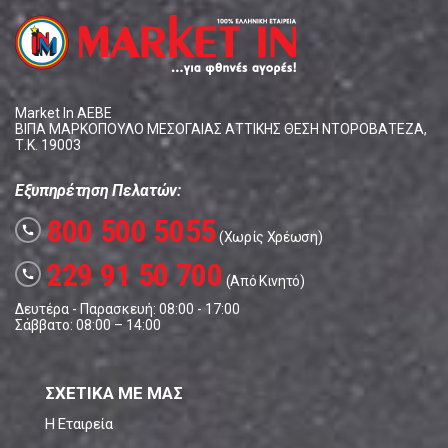
Market In ΑΕΒΕ
ΒΙΠΑ ΜΑΡΚΟΠΟΥΛΟ ΜΕΣΟΓΑΙΑΣ ΑΤΤΙΚΗΣ ΘΕΣΗ ΝΤΟΡΟΒΑΤΕΖΑ,
Τ.Κ. 19003
Εξυπηρέτηση Πελατών:
800 500 5055
call
(Χωρίς Χρέωση)
229 91 50 700
call
(Από Κινητό)
Δευτέρα - Παρασκευή: 08:00 - 17:00
Σάββατο: 08:00 – 14:00
ΣΧΕΤΙΚΑ ΜΕ ΜΑΣ
Η Εταιρεία