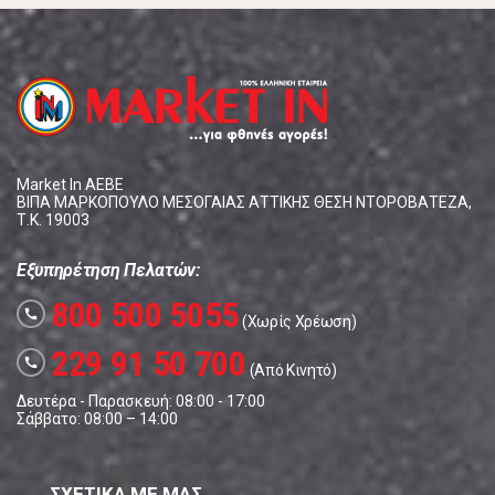
Market In ΑΕΒΕ
ΒΙΠΑ ΜΑΡΚΟΠΟΥΛΟ ΜΕΣΟΓΑΙΑΣ ΑΤΤΙΚΗΣ ΘΕΣΗ ΝΤΟΡΟΒΑΤΕΖΑ,
Τ.Κ. 19003
Εξυπηρέτηση Πελατών:
800 500 5055
call
(Χωρίς Χρέωση)
229 91 50 700
call
(Από Κινητό)
Δευτέρα - Παρασκευή: 08:00 - 17:00
Σάββατο: 08:00 – 14:00
ΣΧΕΤΙΚΑ ΜΕ ΜΑΣ