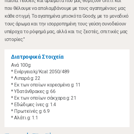
παιδιά. Γεύσεις και αρώματα που μας θυμίζουν σπίτι και
που θέλουμε να απολαμβάνουμε με τους αγαπημένους μας
κάθε στιγμή. Τα αγαπημένα μπισκότα Goody, με το μοναδικό
τους άρωμα και την ισορροπημένη τους γεύση συνοδεύουν
υπέροχα το ρόφημά μας, αλλά και τις ζεστές, σπιτικές μας
ιστορίες."
Διατροφικά Στοιχεία
Ανά 100g:
* Ενέργεια kj/Kcal: 2050/489
* Λιπαρά g: 22
* Eκ των οποίων κορεσμένα g: 11
* Υδατάνθρακες g: 66
* Eκ των οποίων σάκχαρα g: 21
* Εδώδιμες ίνες g: 1.4
* Πρωτεϊνές g: 6.9
* Αλάτι g: 1.1