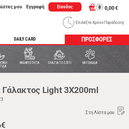
λίστες μου
Εγγραφή
Είσοδος
0
0,00 €
Επιλέξτε Χρόνο Παράδοσης
ΠΡΟΣΦΟΡΕΣ
DAILY CARD
ΠΙΚΗ
ΚΑΘΑΡΙΟΤΗΤΑ
ΟΛΑ ΓΙΑ ΤΟ ΣΠΙΤΙ
ΚΑΤΟΙΚΙΔΙΑ
ΤΙΔΑ
Γάλακτος Light 3X200ml
23
Στη Λίστα μου
6€