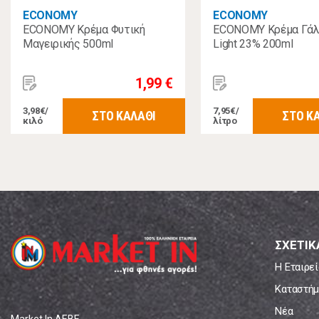
ECONOMY
ECONOMY
ECONOMY Κρέμα Φυτική
ECONOMY Κρέμα Γά
Μαγειρικής 500ml
Light 23% 200ml
1,99 €
3,98€/
7,95€/
ΣΤΟ ΚΑΛΑΘΙ
ΣΤΟ Κ
κιλό
λίτρο
ΣΧΕΤΙΚ
Η Εταιρεί
Καταστήμ
Νέα