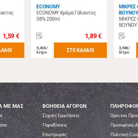
ECONOMY
ΜΙΚΡΕΣ
λακτος
ECONOMY Κρέμα Γάλακτος
ΒΟΥΝΟ
38% 200ml
ΜΙΚΡΕΣ
ΒΟΥΝΟΥ 
UHT 500
1,59 €
1,89 €
9,45€/
3,98€/
ΑΛΑΘΙ
ΣΤΟ ΚΑΛΑΘΙ
λίτρο
λίτρο
Α ΜΕ ΜΑΣ
ΒΟΗΘΕΙΑ ΑΓΟΡΩΝ
ΠΛΗΡΟΦΟΡ
α
Συχνές Ερωτήσεις
Όροι και Προ
ατα
Παραδόσεις
Προσωπικά Δ
Επιστροφές
Πολιτική Coo