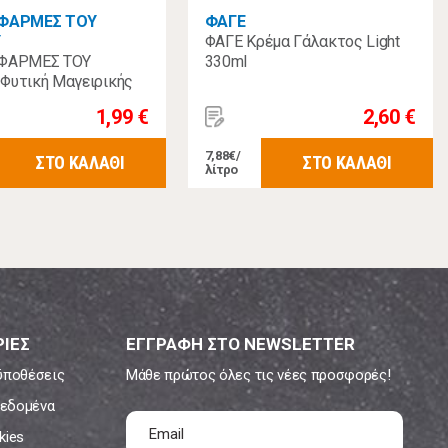
 ΦΑΡΜΕΣ ΤΟΥ
ΦΑΓΕ
Υ
ΦΑΓΕ Κρέμα Γάλακτος Light
 ΦΑΡΜΕΣ ΤΟΥ
330ml
Φυτική Μαγειρικής
ml
1,99 €
2,60 €
7,88€/
ΣΤΟ ΚΑΛΑΘΙ
ΣΤΟ ΚΑΛΑΘΙ
λίτρο
ΙΕΣ
ΕΓΓΡΑΦΗ ΣΤΟ NEWSLETTER
ϋποθέσεις
Μάθε πρώτος όλες τις νέες προσφορές!
εδομένα
kies