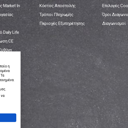
ς Market In
Κόστος Αποστολής
Επιλογές Coo
ργασίας
Τρόποι Πληρωμής
Όροι Διαγων
Περιοχές Εξυπηρέτησης
Διαγωνισμοί
 Daily Life
ωση CE
 Ευθύνη
νία
ποίο η
δομένα
 Τα
ποιημένα.
μας.
 να