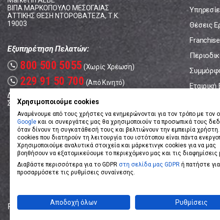
Market In ΑΕΒΕ
ΒΙΠΑ ΜΑΡΚΟΠΟΥΛΟ ΜΕΣΟΓΑΙΑΣ
Υπηρεσίε
ΑΤΤΙΚΗΣ ΘΕΣΗ ΝΤΟΡΟΒΑΤΕΖΑ, Τ.Κ.
19003
Θέσεις Ε
Franchise
Εξυπηρέτηση Πελατών:
Περιοδικό
800 500 5055
call
(Χωρίς Χρέωση)
Συμμόρφ
229 91 50 700
call
(Από Κινητό)
Εταιρική
Δευτέρα - Παρασκευή: 08:00 - 17:00
Επικοινω
Χρησιμοποιούμε cookies
Σάββατο: 08:00 – 14:00
Αναμένουμε από τους χρήστες να ενημερώνονται για τον τρόπο με τον ο
Google
και οι συνεργάτες μας θα χρησιμοποιούν τα προσωπικά τους δε
όταν δίνουν τη συγκατάθεσή τους και βελτιώνουν την εμπειρία χρήστη.
cookies που διατηρούν τη λειτουργία του ιστότοπου είναι πάντα ενεργο
Χρησιμοποιούμε αναλυτικά στοιχεία και μάρκετινγκ cookies για να μας
βοηθήσουν να εξατομικεύουμε το περιεχόμενο μας και τις διαφημίσεις 
Διαβάστε περισσότερα για το GDPR
στη σελίδα μας GDPR
ή πατήστε για
προσαρμόσετε τις ρυθμίσεις συναίνεσης.
Αποδοχή όλων
Ρυθμίσεις
Powered by
eShopKey
Designed by
Koolmetrix