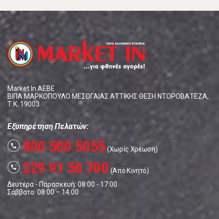
Market In ΑΕΒΕ
ΒΙΠΑ ΜΑΡΚΟΠΟΥΛΟ ΜΕΣΟΓΑΙΑΣ ΑΤΤΙΚΗΣ ΘΕΣΗ ΝΤΟΡΟΒΑΤΕΖΑ,
Τ.Κ. 19003
Εξυπηρέτηση Πελατών:
800 500 5055
call
(Χωρίς Χρέωση)
229 91 50 700
call
(Από Κινητό)
Δευτέρα - Παρασκευή: 08:00 - 17:00
Σάββατο: 08:00 – 14:00