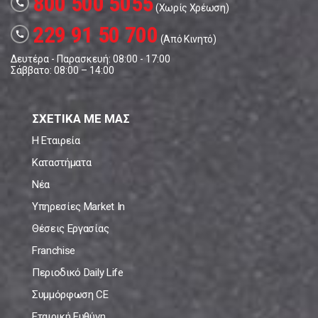
800 500 5055
call
(Χωρίς Χρέωση)
229 91 50 700
call
(Από Κινητό)
Δευτέρα - Παρασκευή: 08:00 - 17:00
Σάββατο: 08:00 – 14:00
ΣΧΕΤΙΚΑ ΜΕ ΜΑΣ
Η Εταιρεία
Καταστήματα
Νέα
Υπηρεσίες Market In
Θέσεις Εργασίας
Franchise
Περιοδικό Daily Life
Συμμόρφωση CE
Εταιρική Ευθύνη