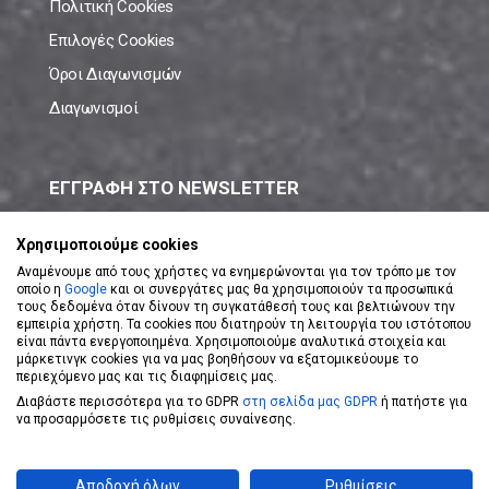
Πολιτική Cookies
Επιλογές Cookies
Όροι Διαγωνισμών
Διαγωνισμοί
ΕΓΓΡΑΦΗ ΣΤΟ NEWSLETTER
Μάθε πρώτος όλες τις νέες προσφορές!
Χρησιμοποιούμε cookies
Αναμένουμε από τους χρήστες να ενημερώνονται για τον τρόπο με τον
οποίο η
Google
και οι συνεργάτες μας θα χρησιμοποιούν τα προσωπικά
τους δεδομένα όταν δίνουν τη συγκατάθεσή τους και βελτιώνουν την
εμπειρία χρήστη. Τα cookies που διατηρούν τη λειτουργία του ιστότοπου
είναι πάντα ενεργοποιημένα. Χρησιμοποιούμε αναλυτικά στοιχεία και
ΕΓΓΡΑΦΗ ΣΤΟ NEWSLETTER
μάρκετινγκ cookies για να μας βοηθήσουν να εξατομικεύουμε το
περιεχόμενο μας και τις διαφημίσεις μας.
Διαβάστε περισσότερα για το GDPR
στη σελίδα μας GDPR
ή πατήστε για
Αποδέχομαι τους
Όρους Χρήσης
να προσαρμόσετε τις ρυθμίσεις συναίνεσης.
Powered by
eShopKey
Designed by
Koolmetrix
Αποδοχή όλων
Ρυθμίσεις