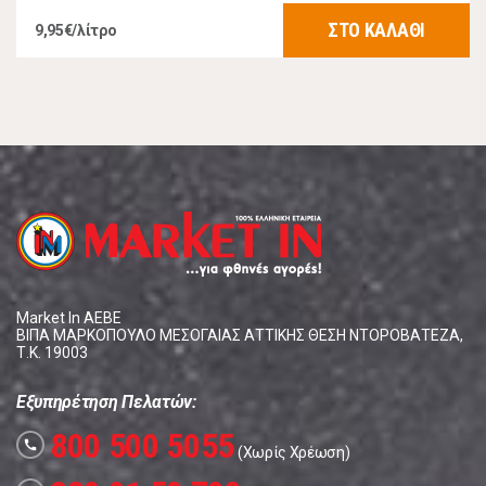
ΣΤΟ ΚΑΛΑΘΙ
9,95€/λίτρο
Market In ΑΕΒΕ
ΒΙΠΑ ΜΑΡΚΟΠΟΥΛΟ ΜΕΣΟΓΑΙΑΣ ΑΤΤΙΚΗΣ ΘΕΣΗ ΝΤΟΡΟΒΑΤΕΖΑ,
Τ.Κ. 19003
Εξυπηρέτηση Πελατών:
800 500 5055
call
(Χωρίς Χρέωση)