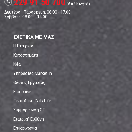
229 91 50 700
call
(Από Κινητό)
Δευτέρα - Παρασκευή: 08:00 - 17:00
Σάββατο: 08:00 – 14:00
ΣΧΕΤΙΚΑ ΜΕ ΜΑΣ
Η Εταιρεία
Καταστήματα
Νέα
Υπηρεσίες Market In
Θέσεις Εργασίας
Franchise
Περιοδικό Daily Life
Συμμόρφωση CE
Εταιρική Ευθύνη
Επικοινωνία