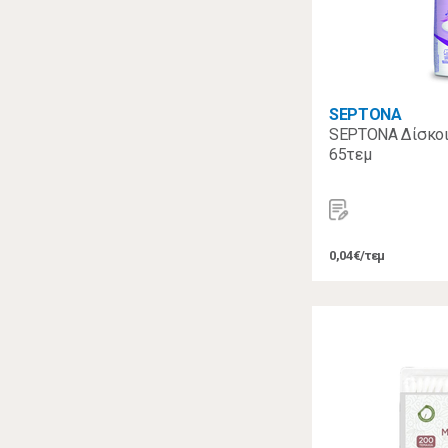
SEPTONA
SEPTONA Δίσκοι
65τεμ
0,04€/τεμ