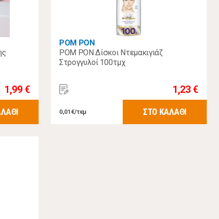
POM PON
ης
POM PON Δίσκοι Ντεμακιγιάζ
Στρογγυλοί 100τμχ
1,99 €
1,23 €
ΑΛΑΘΙ
ΣΤΟ ΚΑΛΑΘΙ
0,01€/τεμ