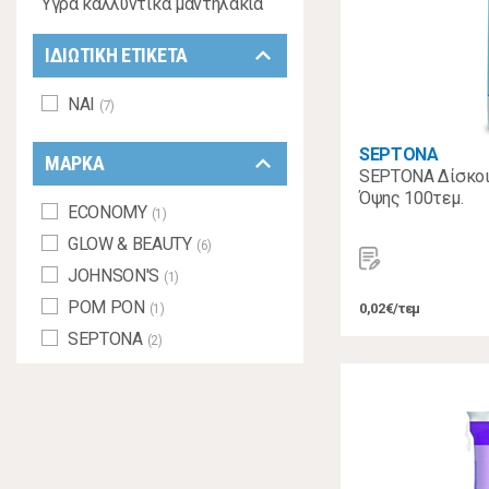
Υγρά καλλυντικά μαντηλάκια
keyboard_arrow_down
ΙΔΙΩΤΙΚΗ ΕΤΙΚΕΤΑ
ΝΑΙ
(7)
SEPTONA
keyboard_arrow_down
ΜΑΡΚΑ
SEPTONA Δίσκοι
Όψης 100τεμ.
ECONOMY
(1)
GLOW & BEAUTY
(6)
JOHNSON'S
(1)
POM PON
0,02€/τεμ
(1)
SEPTONA
(2)