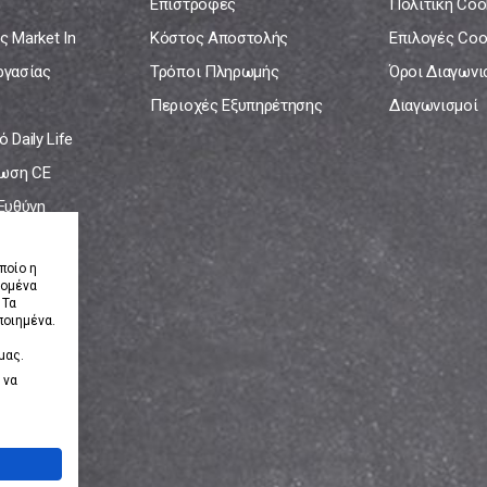
Επιστροφές
Πολιτική Coo
ς Market In
Κόστος Αποστολής
Επιλογές Coo
ργασίας
Τρόποι Πληρωμής
Όροι Διαγων
Περιοχές Εξυπηρέτησης
Διαγωνισμοί
 Daily Life
ωση CE
 Ευθύνη
νία
ποίο η
δομένα
 Τα
ποιημένα.
μας.
 να