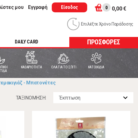
λίστες μου
Εγγραφή
Είσοδος
0
0,00 €
Επιλέξτε Χρόνο Παράδοσης
ΠΡΟΣΦΟΡΕΣ
DAILY CARD
ΠΙΚΗ
ΚΑΘΑΡΙΟΤΗΤΑ
ΟΛΑ ΓΙΑ ΤΟ ΣΠΙΤΙ
ΚΑΤΟΙΚΙΔΙΑ
ΤΙΔΑ
τεμακιγιάζ - Μπατονέτες
ΤΑΞΙΝOΜΗΣΗ: