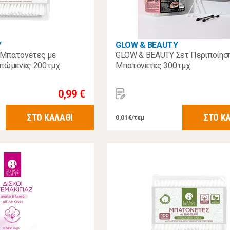
Y
GLOW & BEAUTY
Μπατονέτες με
GLOW & BEAUTY Σετ Περιποίησ
σπώμενες 200τμχ
Μπατονέτες 300τμχ
0,99 €
ΣΤΟ ΚΑΛΑΘΙ
ΣΤΟ Κ
0,01€/τεμ