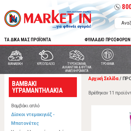
80
call
TA ΔΙΚΑ ΜΑΣ ΠΡΟΪΟΝΤΑ
ΦΥΛΛΑΔΙΟ ΠΡΟΣΦΟΡΩΝ
MANABIKH
ΚΡΕΟΠΩΛΕΙΟ
ΤΥΡΟΚΟΜΙΚΑ,
ΤΡΟΦΙΜΑ
ΑΛΛΑΝΤΙΚΑ & ΦΥΤΙΚΑ
ΑΝΑΠΛΗΡΩΜΑΤΑ
Αρχική Σελίδα
/
ΠΡΟ
ΒΑΜΒΑΚΙ
ΥΓΡΑΜΑΝΤΗΛΑΚΙΑ
Βρέθηκαν 11 προϊόν
Βαμβάκι απλό
Δίσκοι ντεμακιγιάζ -
Μπατονέτες