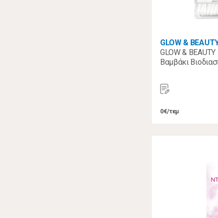
GLOW & BEAUT
GLOW & BEAUTY 
Βαμβάκι Βιοδια
0€/τεμ