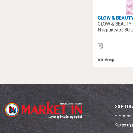
GLOW & BEAUT
GLOW & BEAUTY 
Ντεμακιγιάζ 80τ
0,01€/τεμ
ΣΧΕΤΙΚ
Η Εταιρεί
Καταστήμ