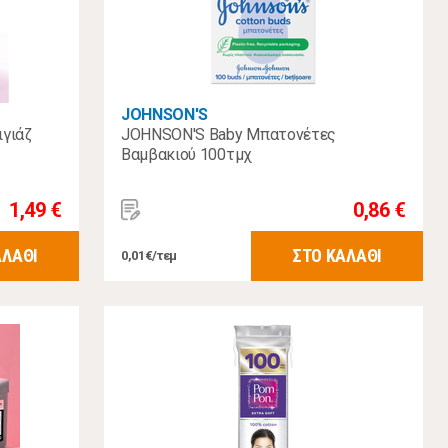
JOHNSON'S
γιάζ
JOHNSON'S Baby Μπατονέτες
Βαμβακιού 100τμχ
1,49 €
0,86 €
ΑΛΑΘΙ
ΣΤΟ ΚΑΛΑΘΙ
0,01€/τεμ