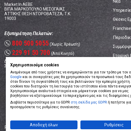
Νέα
Market In ΑΕΒΕ
ΒΙΠΑ ΜΑΡΚΟΠΟΥΛΟ ΜΕΣΟΓΑΙΑΣ
Υπηρεσίε
ΑΤΤΙΚΗΣ ΘΕΣΗ ΝΤΟΡΟΒΑΤΕΖΑ, Τ.Κ.
19003
Θέσεις Ε
Franchise
Εξυπηρέτηση Πελατών:
Περιοδικό
800 500 5055
call
(Χωρίς Χρέωση)
Συμμόρφ
229 91 50 700
call
(Από Κινητό)
Εταιρική
Δευτέρα - Παρασκευή: 08:00 - 17:00
Επικοινω
Χρησιμοποιούμε cookies
Σάββατο: 08:00 – 14:00
Αναμένουμε από τους χρήστες να ενημερώνονται για τον τρόπο με τον ο
Google
και οι συνεργάτες μας θα χρησιμοποιούν τα προσωπικά τους δε
όταν δίνουν τη συγκατάθεσή τους και βελτιώνουν την εμπειρία χρήστη.
cookies που διατηρούν τη λειτουργία του ιστότοπου είναι πάντα ενεργο
Χρησιμοποιούμε αναλυτικά στοιχεία και μάρκετινγκ cookies για να μας
βοηθήσουν να εξατομικεύουμε το περιεχόμενο μας και τις διαφημίσεις 
Διαβάστε περισσότερα για το GDPR
στη σελίδα μας GDPR
ή πατήστε για
προσαρμόσετε τις ρυθμίσεις συναίνεσης.
Αποδοχή όλων
Ρυθμίσεις
Powered by
eShopKey
Designed by
Koolmetrix