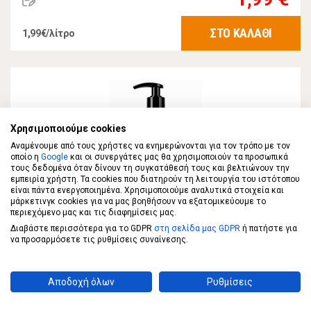
ΣΤΟ ΚΑΛΑΘΙ
1,99€/λίτρο
Χρησιμοποιούμε cookies
Αναμένουμε από τους χρήστες να ενημερώνονται για τον τρόπο με τον
οποίο η
Google
και οι συνεργάτες μας θα χρησιμοποιούν τα προσωπικά
τους δεδομένα όταν δίνουν τη συγκατάθεσή τους και βελτιώνουν την
εμπειρία χρήστη. Τα cookies που διατηρούν τη λειτουργία του ιστότοπου
είναι πάντα ενεργοποιημένα. Χρησιμοποιούμε αναλυτικά στοιχεία και
μάρκετινγκ cookies για να μας βοηθήσουν να εξατομικεύουμε το
περιεχόμενο μας και τις διαφημίσεις μας.
GLOW & BEAUTY
Διαβάστε περισσότερα για το GDPR
στη σελίδα μας GDPR
ή πατήστε για
να προσαρμόσετε τις ρυθμίσεις συναίνεσης.
GLOW & BEAUTY Αφρόλουτρο Ορχιδέα με
αντλία 1lt
Αποδοχή όλων
Ρυθμίσεις
2,49 €