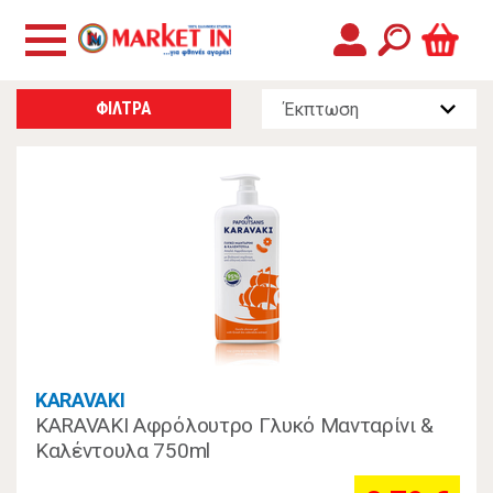
ΦΙΛΤΡΑ
KARAVAKI
KARAVAKI Αφρόλουτρο Γλυκό Μανταρίνι &
Καλέντουλα 750ml