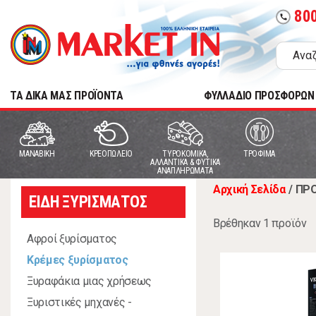
80
call
TA ΔΙΚΑ ΜΑΣ ΠΡΟΪΟΝΤΑ
ΦΥΛΛΑΔΙΟ ΠΡΟΣΦΟΡΩΝ
MANABIKH
ΚΡΕΟΠΩΛΕΙΟ
ΤΥΡΟΚΟΜΙΚΑ,
ΤΡΟΦΙΜΑ
ΑΛΛΑΝΤΙΚΑ & ΦΥΤΙΚΑ
ΑΝΑΠΛΗΡΩΜΑΤΑ
Αρχική Σελίδα
/
ΠΡΟ
ΕΙΔΗ ΞΥΡΙΣΜΑΤΟΣ
Βρέθηκαν 1 προϊόν
Αφροί ξυρίσματος
Κρέμες ξυρίσματος
Ξυραφάκια μιας χρήσεως
Ξυριστικές μηχανές -