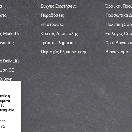
α
Συχνές Ερωτήσεις
Όροι και Προ
ατα
Παραδόσεις
Προσωπικά Δ
Επιστροφές
Πολιτική Coo
ς Market In
Κόστος Αποστολής
Επιλογές Coo
ργασίας
Τρόποι Πληρωμής
Όροι Διαγων
Περιοχές Εξυπηρέτησης
Διαγωνισμοί
 Daily Life
ωση CE
 Ευθύνη
νία
ποίο η
δομένα
 Τα
ποιημένα.
μας.
 να