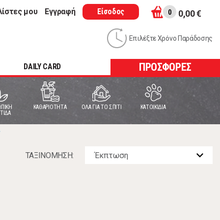
λίστες μου
Εγγραφή
Είσοδος
0
0,00 €
Επιλέξτε Χρόνο Παράδοσης
ΠΡΟΣΦΟΡΕΣ
DAILY CARD
ΠΙΚΗ
ΚΑΘΑΡΙΟΤΗΤΑ
ΟΛΑ ΓΙΑ ΤΟ ΣΠΙΤΙ
ΚΑΤΟΙΚΙΔΙΑ
ΤΙΔΑ
ς
ΤΑΞΙΝOΜΗΣΗ: