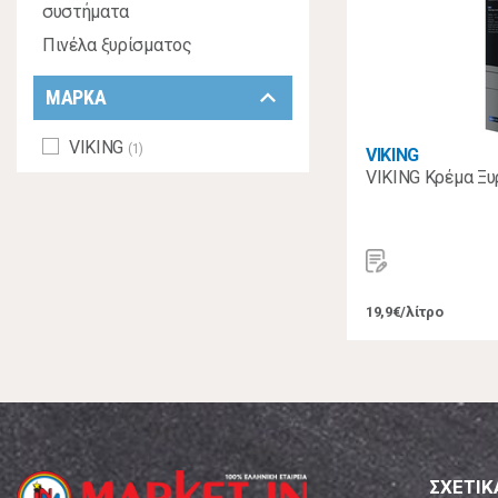
συστήματα
Πινέλα ξυρίσματος
keyboard_arrow_down
ΜΑΡΚΑ
VIKING
(1)
VIKING
VIKING Κρέμα Ξυ
19,9€/λίτρο
ΣΧΕΤΙΚ