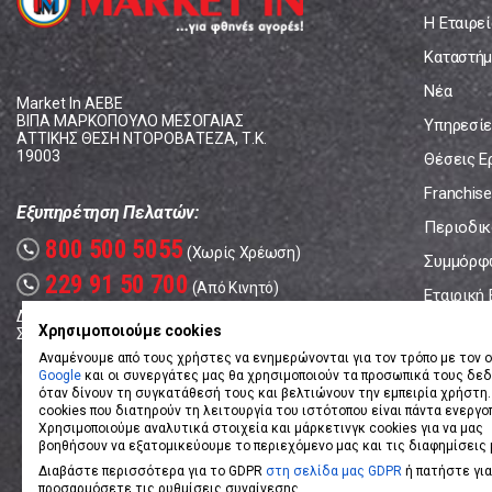
Η Εταιρεί
Καταστήμ
Νέα
Market In ΑΕΒΕ
ΒΙΠΑ ΜΑΡΚΟΠΟΥΛΟ ΜΕΣΟΓΑΙΑΣ
Υπηρεσίε
ΑΤΤΙΚΗΣ ΘΕΣΗ ΝΤΟΡΟΒΑΤΕΖΑ, Τ.Κ.
19003
Θέσεις Ε
Franchise
Εξυπηρέτηση Πελατών:
Περιοδικό
800 500 5055
call
(Χωρίς Χρέωση)
Συμμόρφ
229 91 50 700
call
(Από Κινητό)
Εταιρική
Δευτέρα - Παρασκευή: 08:00 - 17:00
Επικοινω
Χρησιμοποιούμε cookies
Σάββατο: 08:00 – 14:00
Αναμένουμε από τους χρήστες να ενημερώνονται για τον τρόπο με τον ο
Google
και οι συνεργάτες μας θα χρησιμοποιούν τα προσωπικά τους δε
όταν δίνουν τη συγκατάθεσή τους και βελτιώνουν την εμπειρία χρήστη.
cookies που διατηρούν τη λειτουργία του ιστότοπου είναι πάντα ενεργο
Χρησιμοποιούμε αναλυτικά στοιχεία και μάρκετινγκ cookies για να μας
βοηθήσουν να εξατομικεύουμε το περιεχόμενο μας και τις διαφημίσεις 
Διαβάστε περισσότερα για το GDPR
στη σελίδα μας GDPR
ή πατήστε για
προσαρμόσετε τις ρυθμίσεις συναίνεσης.