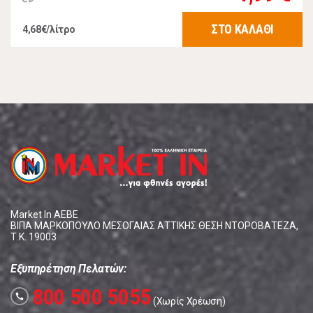
ΣΤΟ ΚΑΛΑΘΙ
4,68€/λίτρο
Market In ΑΕΒΕ
ΒΙΠΑ ΜΑΡΚΟΠΟΥΛΟ ΜΕΣΟΓΑΙΑΣ ΑΤΤΙΚΗΣ ΘΕΣΗ ΝΤΟΡΟΒΑΤΕΖΑ,
Τ.Κ. 19003
Εξυπηρέτηση Πελατών:
800 500 5055
call
(Χωρίς Χρέωση)