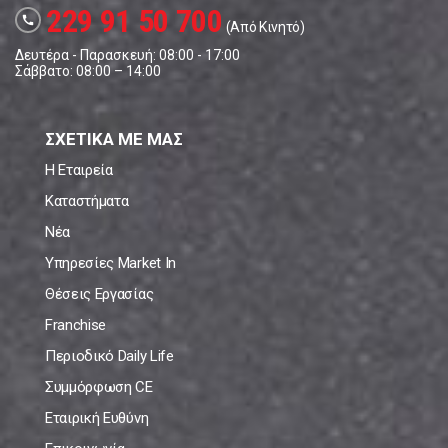
229 91 50 700
call
(Από Κινητό)
Δευτέρα - Παρασκευή: 08:00 - 17:00
Σάββατο: 08:00 – 14:00
ΣΧΕΤΙΚΑ ΜΕ ΜΑΣ
Η Εταιρεία
Καταστήματα
Νέα
Υπηρεσίες Market In
Θέσεις Εργασίας
Franchise
Περιοδικό Daily Life
Συμμόρφωση CE
Εταιρική Ευθύνη