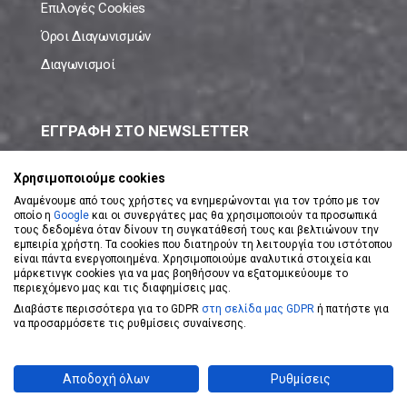
Επιλογές Cookies
Όροι Διαγωνισμών
Διαγωνισμοί
ΕΓΓΡΑΦΗ ΣΤΟ NEWSLETTER
Μάθε πρώτος όλες τις νέες προσφορές!
Χρησιμοποιούμε cookies
Αναμένουμε από τους χρήστες να ενημερώνονται για τον τρόπο με τον
οποίο η
Google
και οι συνεργάτες μας θα χρησιμοποιούν τα προσωπικά
τους δεδομένα όταν δίνουν τη συγκατάθεσή τους και βελτιώνουν την
εμπειρία χρήστη. Τα cookies που διατηρούν τη λειτουργία του ιστότοπου
είναι πάντα ενεργοποιημένα. Χρησιμοποιούμε αναλυτικά στοιχεία και
ΕΓΓΡΑΦΗ ΣΤΟ NEWSLETTER
μάρκετινγκ cookies για να μας βοηθήσουν να εξατομικεύουμε το
περιεχόμενο μας και τις διαφημίσεις μας.
Διαβάστε περισσότερα για το GDPR
στη σελίδα μας GDPR
ή πατήστε για
Αποδέχομαι τους
Όρους Χρήσης
να προσαρμόσετε τις ρυθμίσεις συναίνεσης.
Powered by
eShopKey
Designed by
Koolmetrix
Αποδοχή όλων
Ρυθμίσεις