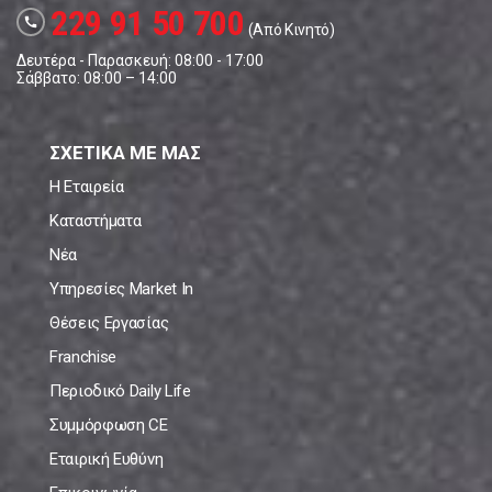
229 91 50 700
call
(Από Κινητό)
Δευτέρα - Παρασκευή: 08:00 - 17:00
Σάββατο: 08:00 – 14:00
ΣΧΕΤΙΚΑ ΜΕ ΜΑΣ
Η Εταιρεία
Καταστήματα
Νέα
Υπηρεσίες Market In
Θέσεις Εργασίας
Franchise
Περιοδικό Daily Life
Συμμόρφωση CE
Εταιρική Ευθύνη