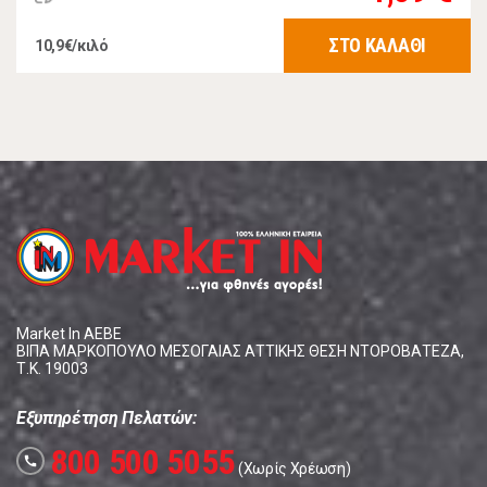
ΣΤΟ ΚΑΛΑΘΙ
10,9€/κιλό
Market In ΑΕΒΕ
ΒΙΠΑ ΜΑΡΚΟΠΟΥΛΟ ΜΕΣΟΓΑΙΑΣ ΑΤΤΙΚΗΣ ΘΕΣΗ ΝΤΟΡΟΒΑΤΕΖΑ,
Τ.Κ. 19003
Εξυπηρέτηση Πελατών:
800 500 5055
call
(Χωρίς Χρέωση)