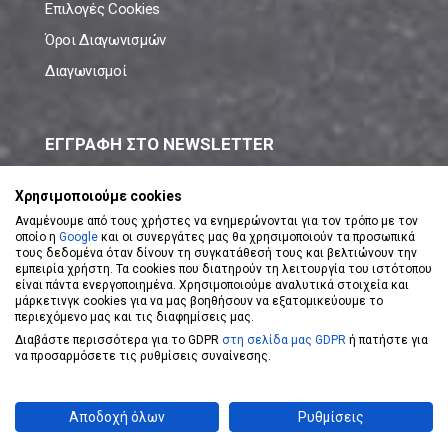
Επιλογές Cookies
Όροι Διαγωνισμών
Διαγωνισμοί
ΕΓΓΡΑΦΗ ΣΤΟ NEWSLETTER
Μάθε πρώτος όλες τις νέες προσφορές!
Χρησιμοποιούμε cookies
Αναμένουμε από τους χρήστες να ενημερώνονται για τον τρόπο με τον
οποίο η
Google
και οι συνεργάτες μας θα χρησιμοποιούν τα προσωπικά
τους δεδομένα όταν δίνουν τη συγκατάθεσή τους και βελτιώνουν την
εμπειρία χρήστη. Τα cookies που διατηρούν τη λειτουργία του ιστότοπου
είναι πάντα ενεργοποιημένα. Χρησιμοποιούμε αναλυτικά στοιχεία και
ΕΓΓΡΑΦΗ ΣΤΟ NEWSLETTER
μάρκετινγκ cookies για να μας βοηθήσουν να εξατομικεύουμε το
περιεχόμενο μας και τις διαφημίσεις μας.
Διαβάστε περισσότερα για το GDPR
στη σελίδα μας GDPR
ή πατήστε για
Αποδέχομαι τους
Όρους Χρήσης
να προσαρμόσετε τις ρυθμίσεις συναίνεσης.
Powered by
eShopKey
Designed by
Koolmetrix
Αποδοχή όλων
Ρυθμίσεις