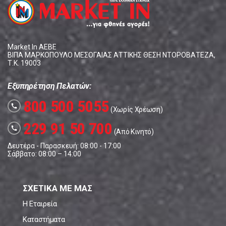
Market In ΑΕΒΕ
ΒΙΠΑ ΜΑΡΚΟΠΟΥΛΟ ΜΕΣΟΓΑΙΑΣ ΑΤΤΙΚΗΣ ΘΕΣΗ ΝΤΟΡΟΒΑΤΕΖΑ,
Τ.Κ. 19003
Εξυπηρέτηση Πελατών:
800 500 5055
call
(Χωρίς Χρέωση)
229 91 50 700
call
(Από Κινητό)
Δευτέρα - Παρασκευή: 08:00 - 17:00
Σάββατο: 08:00 – 14:00
ΣΧΕΤΙΚΑ ΜΕ ΜΑΣ
Η Εταιρεία
Καταστήματα