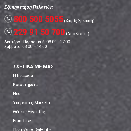
Εξυπηρέτηση Πελατών:
800 500 5055
call
(Χωρίς Χρέωση)
229 91 50 700
call
(Από Κινητό)
Δευτέρα - Παρασκευή: 08:00 - 17:00
Σάββατο: 08:00 – 14:00
ΣΧΕΤΙΚΑ ΜΕ ΜΑΣ
Η Εταιρεία
Καταστήματα
Νέα
Υπηρεσίες Market In
Θέσεις Εργασίας
Franchise
Περιοδικό Daily Life