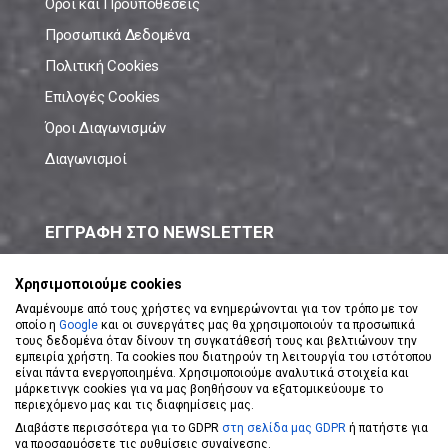
Όροι και Προϋποθέσεις
Προσωπικά Δεδομένα
Πολιτική Cookies
Επιλογές Cookies
Όροι Διαγωνισμών
Διαγωνισμοί
ΕΓΓΡΑΦΗ ΣΤΟ NEWSLETTER
Μάθε πρώτος όλες τις νέες προσφορές!
Χρησιμοποιούμε cookies
Αναμένουμε από τους χρήστες να ενημερώνονται για τον τρόπο με τον
οποίο η
Google
και οι συνεργάτες μας θα χρησιμοποιούν τα προσωπικά
τους δεδομένα όταν δίνουν τη συγκατάθεσή τους και βελτιώνουν την
εμπειρία χρήστη. Τα cookies που διατηρούν τη λειτουργία του ιστότοπου
είναι πάντα ενεργοποιημένα. Χρησιμοποιούμε αναλυτικά στοιχεία και
ΕΓΓΡΑΦΗ ΣΤΟ NEWSLETTER
μάρκετινγκ cookies για να μας βοηθήσουν να εξατομικεύουμε το
περιεχόμενο μας και τις διαφημίσεις μας.
Διαβάστε περισσότερα για το GDPR
στη σελίδα μας GDPR
ή πατήστε για
Αποδέχομαι τους
Όρους Χρήσης
να προσαρμόσετε τις ρυθμίσεις συναίνεσης.