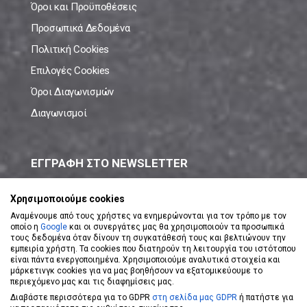
Όροι και Προϋποθέσεις
Προσωπικά Δεδομένα
Πολιτική Cookies
Επιλογές Cookies
Όροι Διαγωνισμών
Διαγωνισμοί
ΕΓΓΡΑΦΗ ΣΤΟ NEWSLETTER
Μάθε πρώτος όλες τις νέες προσφορές!
Χρησιμοποιούμε cookies
Αναμένουμε από τους χρήστες να ενημερώνονται για τον τρόπο με τον
οποίο η
Google
και οι συνεργάτες μας θα χρησιμοποιούν τα προσωπικά
τους δεδομένα όταν δίνουν τη συγκατάθεσή τους και βελτιώνουν την
εμπειρία χρήστη. Τα cookies που διατηρούν τη λειτουργία του ιστότοπου
είναι πάντα ενεργοποιημένα. Χρησιμοποιούμε αναλυτικά στοιχεία και
ΕΓΓΡΑΦΗ ΣΤΟ NEWSLETTER
μάρκετινγκ cookies για να μας βοηθήσουν να εξατομικεύουμε το
περιεχόμενο μας και τις διαφημίσεις μας.
Διαβάστε περισσότερα για το GDPR
στη σελίδα μας GDPR
ή πατήστε για
Αποδέχομαι τους
Όρους Χρήσης