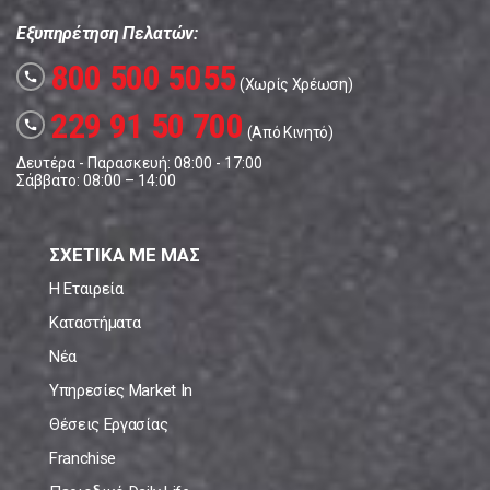
Εξυπηρέτηση Πελατών:
800 500 5055
call
(Χωρίς Χρέωση)
229 91 50 700
call
(Από Κινητό)
Δευτέρα - Παρασκευή: 08:00 - 17:00
Σάββατο: 08:00 – 14:00
ΣΧΕΤΙΚΑ ΜΕ ΜΑΣ
Η Εταιρεία
Καταστήματα
Νέα
Υπηρεσίες Market In
Θέσεις Εργασίας
Franchise