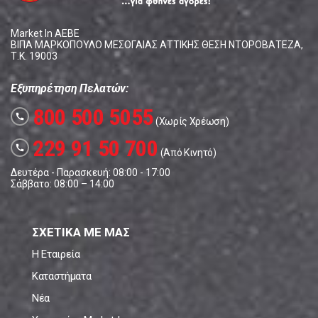
Market In ΑΕΒΕ
ΒΙΠΑ ΜΑΡΚΟΠΟΥΛΟ ΜΕΣΟΓΑΙΑΣ ΑΤΤΙΚΗΣ ΘΕΣΗ ΝΤΟΡΟΒΑΤΕΖΑ,
Τ.Κ. 19003
Εξυπηρέτηση Πελατών:
800 500 5055
call
(Χωρίς Χρέωση)
229 91 50 700
call
(Από Κινητό)
Δευτέρα - Παρασκευή: 08:00 - 17:00
Σάββατο: 08:00 – 14:00
ΣΧΕΤΙΚΑ ΜΕ ΜΑΣ
Η Εταιρεία
Καταστήματα
Νέα