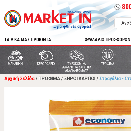
80
call
TA ΔΙΚΑ ΜΑΣ ΠΡΟΪΟΝΤΑ
ΦΥΛΛΑΔΙΟ ΠΡΟΣΦΟΡΩΝ
MANABIKH
ΚΡΕΟΠΩΛΕΙΟ
ΤΥΡΟΚΟΜΙΚΑ,
ΤΡΟΦΙΜΑ
ΑΛΛΑΝΤΙΚΑ & ΦΥΤΙΚΑ
ΑΝΑΠΛΗΡΩΜΑΤΑ
Αρχική Σελίδα
/
ΤΡΟΦΙΜΑ
/
ΞΗΡΟΙ ΚΑΡΠΟΙ
/
Στραγάλια - Σ