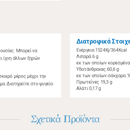
Διατροφικά Στοιχ
Ενέργεια 1524Kj/364Kcal
 ουσίες: Μπορεί να
Λιπαρά 6 g
ει ίχνη άλλων ξηρών
εκ των οποίων κορεσμένα
Υδατάνθρακες 60,6 g
εκ των οποίων σάκχαρα 1
σκιερό μέρος μέχρι την
Πρωτεΐνες 19,3 g
μα: Διατηρείτε στο ψυγείο.
Αλάτι 0,17 g
Σχετικά Προϊόντα