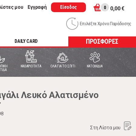
λίστες μου
Εγγραφή
Είσοδος
0
0,00 €
Επιλέξτε Χρόνο Παράδοσης
ΠΡΟΣΦΟΡΕΣ
DAILY CARD
ΠΙΚΗ
ΚΑΘΑΡΙΟΤΗΤΑ
ΟΛΑ ΓΙΑ ΤΟ ΣΠΙΤΙ
ΚΑΤΟΙΚΙΔΙΑ
ΤΙΔΑ
γάλι Λευκό Αλατισμένο
r
98
Στη Λίστα μου