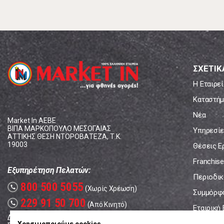
ΣΧΕΤΙΚ
Η Εταιρεί
Καταστήμ
Νέα
Market In ΑΕΒΕ
ΒΙΠΑ ΜΑΡΚΟΠΟΥΛΟ ΜΕΣΟΓΑΙΑΣ
Υπηρεσίε
ΑΤΤΙΚΗΣ ΘΕΣΗ ΝΤΟΡΟΒΑΤΕΖΑ, Τ.Κ.
19003
Θέσεις Ε
Franchise
Εξυπηρέτηση Πελατών:
Περιοδικό
800 500 5055
call
(Χωρίς Χρέωση)
Συμμόρφ
229 91 50 700
call
(Από Κινητό)
Εταιρική
Δευτέρα - Παρασκευή: 08:00 - 17:00
Επικοινω