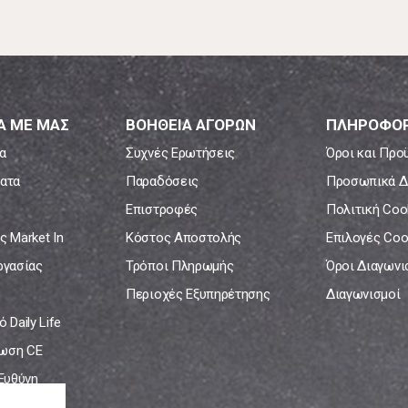
Α ΜΕ ΜΑΣ
ΒΟΗΘΕΙΑ ΑΓΟΡΩΝ
ΠΛΗΡΟΦΟΡ
α
Συχνές Ερωτήσεις
Όροι και Προ
ατα
Παραδόσεις
Προσωπικά Δ
Επιστροφές
Πολιτική Coo
ς Market In
Κόστος Αποστολής
Επιλογές Coo
ργασίας
Τρόποι Πληρωμής
Όροι Διαγων
Περιοχές Εξυπηρέτησης
Διαγωνισμοί
 Daily Life
ωση CE
 Ευθύνη
νία