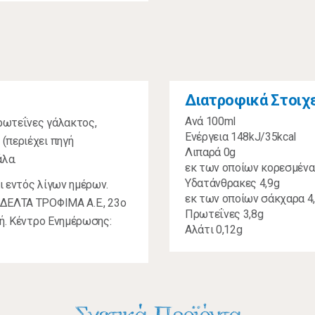
Διατροφικά Στοιχ
Ανά 100ml
ρωτεΐνες γάλακτος,
Ενέργεια 148kJ/35kcal
(περιέχει πηγή
Λιπαρά 0g
άλα.
εκ των οποίων κορεσμένα
Υδατάνθρακες 4,9g
ι εντός λίγων ημέρων.
εκ των οποίων σάκχαρα 4
 ΔΕΛΤΑ ΤΡΟΦΙΜΑ Α.Ε., 23ο
Πρωτεΐνες 3,8g
κή. Κέντρο Ενημέρωσης:
Αλάτι 0,12g