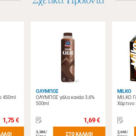
Σχετικά Προϊόντα
ΟΛΥΜΠΟΣ
MILKO
ο 450ml
ΟΛΥΜΠΟΣ γάλα κακάο 3,6%
MILKO Γ
500ml
Χάρτινο
1,75 €
1,69 €
3,38€/
2,66€/
ΑΛΑΘΙ
ΣΤΟ ΚΑΛΑΘΙ