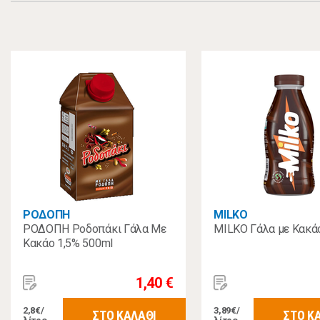
ΡΟΔΟΠΗ
MILKO
ΡΟΔΟΠΗ Ροδοπάκι Γάλα Με
MILKO Γάλα με Κακά
Κακάο 1,5% 500ml
1,40 €
2,8€/
3,89€/
ΣΤΟ ΚΑΛΑΘΙ
ΣΤΟ Κ