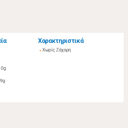
εία
Χαρακτηριστικά
Χωρίς Ζάχαρη
 0g
,9g