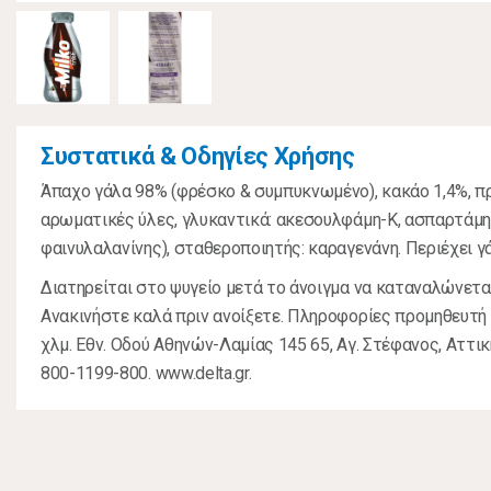
Συστατικά & Οδηγίες Χρήσης
Άπαχο γάλα 98% (φρέσκο & συμπυκνωμένο), κακάο 1,4%, π
αρωματικές ύλες, γλυκαντικά: ακεσουλφάμη-Κ, ασπαρτάμη 
φαινυλαλανίνης), σταθεροποιητής: καραγενάνη. Περιέχει γ
Διατηρείται στο ψυγείο μετά το άνοιγμα να καταναλώνετα
Ανακινήστε καλά πριν ανοίξετε. Πληροφορίες προμηθευτή
χλμ. Εθν. Οδού Αθηνών-Λαμίας 145 65, Αγ. Στέφανος, Αττι
800-1199-800. www.delta.gr.