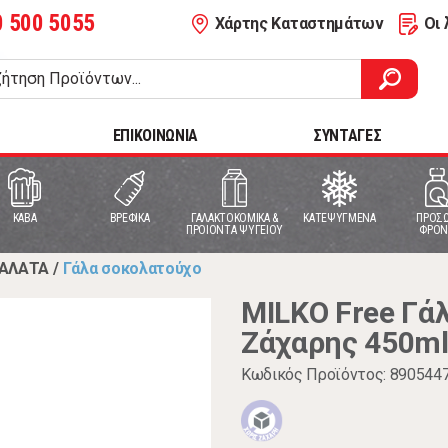
0 500 5055
Χάρτης Καταστημάτων
Οι 
ΕΠΙΚΟΙΝΩΝΙΑ
ΣΥΝΤΑΓΕΣ
ΚΑΒΑ
ΒΡΕΦΙΚΑ
ΓΑΛΑΚΤΟΚΟΜΙΚΑ &
ΚΑΤΕΨΥΓΜΕΝΑ
ΠΡΟΣΩ
ΠΡΟΙΟΝΤΑ ΨΥΓΕΙΟΥ
ΦΡΟΝ
ΓΑΛΑΤΑ
/
Γάλα σοκολατούχο
MILKO Free Γά
Ζάχαρης 450m
Κωδικός Προϊόντος: 890544