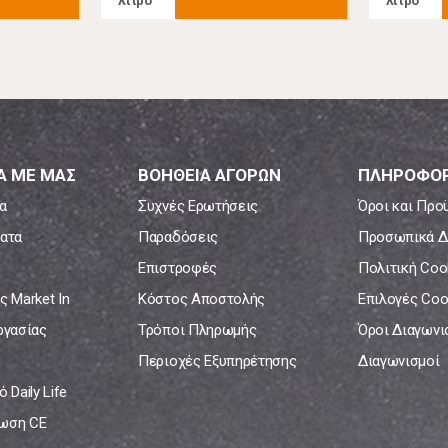
λίτρο
λίτρο
Α ΜΕ ΜΑΣ
ΒΟΗΘΕΙΑ ΑΓΟΡΩΝ
ΠΛΗΡΟΦΟΡ
α
Συχνές Ερωτήσεις
Όροι και Προ
ατα
Παραδόσεις
Προσωπικά Δ
Επιστροφές
Πολιτική Coo
ς Market In
Κόστος Αποστολής
Επιλογές Coo
ργασίας
Τρόποι Πληρωμής
Όροι Διαγων
Περιοχές Εξυπηρέτησης
Διαγωνισμοί
 Daily Life
ωση CE