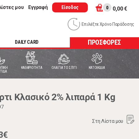
λίστες μου
Εγγραφή
Είσοδος
0
0,00 €
Επιλέξτε Χρόνο Παράδοσης
ΠΡΟΣΦΟΡΕΣ
DAILY CARD
ΠΙΚΗ
ΚΑΘΑΡΙΟΤΗΤΑ
ΟΛΑ ΓΙΑ ΤΟ ΣΠΙΤΙ
ΚΑΤΟΙΚΙΔΙΑ
ΤΙΔΑ
τι Κλασικό 2% λιπαρά 1 Kg
97
Στη Λίστα μου
3€