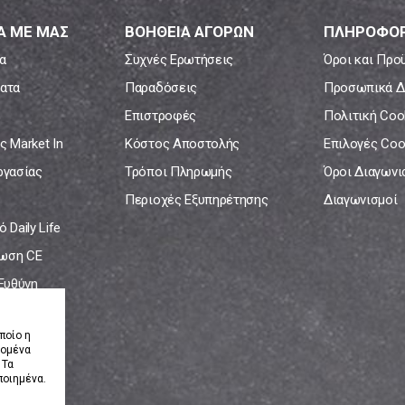
Α ΜΕ ΜΑΣ
ΒΟΗΘΕΙΑ ΑΓΟΡΩΝ
ΠΛΗΡΟΦΟΡ
α
Συχνές Ερωτήσεις
Όροι και Προ
ατα
Παραδόσεις
Προσωπικά Δ
Επιστροφές
Πολιτική Coo
ς Market In
Κόστος Αποστολής
Επιλογές Coo
ργασίας
Τρόποι Πληρωμής
Όροι Διαγων
Περιοχές Εξυπηρέτησης
Διαγωνισμοί
 Daily Life
ωση CE
 Ευθύνη
νία
ποίο η
δομένα
 Τα
ποιημένα.