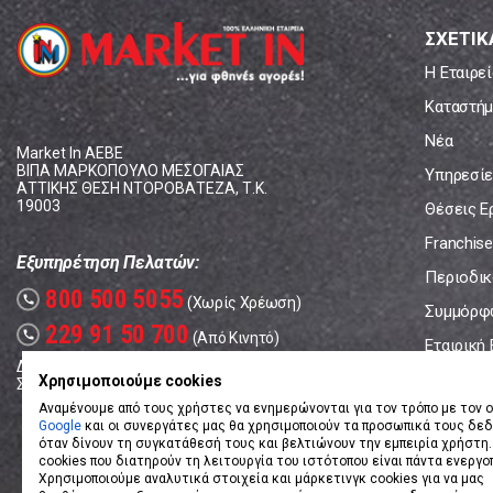
ΣΧΕΤΙΚ
Η Εταιρεί
Καταστήμ
Νέα
Market In ΑΕΒΕ
ΒΙΠΑ ΜΑΡΚΟΠΟΥΛΟ ΜΕΣΟΓΑΙΑΣ
Υπηρεσίε
ΑΤΤΙΚΗΣ ΘΕΣΗ ΝΤΟΡΟΒΑΤΕΖΑ, Τ.Κ.
19003
Θέσεις Ε
Franchise
Εξυπηρέτηση Πελατών:
Περιοδικό
800 500 5055
call
(Χωρίς Χρέωση)
Συμμόρφ
229 91 50 700
call
(Από Κινητό)
Εταιρική
Δευτέρα - Παρασκευή: 08:00 - 17:00
Επικοινω
Χρησιμοποιούμε cookies
Σάββατο: 08:00 – 14:00
Αναμένουμε από τους χρήστες να ενημερώνονται για τον τρόπο με τον ο
Google
και οι συνεργάτες μας θα χρησιμοποιούν τα προσωπικά τους δε
όταν δίνουν τη συγκατάθεσή τους και βελτιώνουν την εμπειρία χρήστη.
cookies που διατηρούν τη λειτουργία του ιστότοπου είναι πάντα ενεργο
Χρησιμοποιούμε αναλυτικά στοιχεία και μάρκετινγκ cookies για να μας