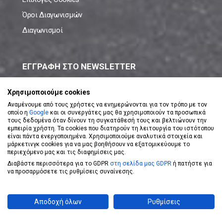
Όροι Διαγωνισμών
Διαγωνισμοί
ΕΓΓΡΑΦΗ ΣΤΟ NEWSLETTER
Μάθε πρώτος όλες τις νέες προσφορές!
Χρησιμοποιούμε cookies
Αναμένουμε από τους χρήστες να ενημερώνονται για τον τρόπο με τον
οποίο η
Google
και οι συνεργάτες μας θα χρησιμοποιούν τα προσωπικά
τους δεδομένα όταν δίνουν τη συγκατάθεσή τους και βελτιώνουν την
εμπειρία χρήστη. Τα cookies που διατηρούν τη λειτουργία του ιστότοπου
είναι πάντα ενεργοποιημένα. Χρησιμοποιούμε αναλυτικά στοιχεία και
ΕΓΓΡΑΦΗ ΣΤΟ NEWSLETTER
μάρκετινγκ cookies για να μας βοηθήσουν να εξατομικεύουμε το
περιεχόμενο μας και τις διαφημίσεις μας.
Διαβάστε περισσότερα για το GDPR
στη σελίδα μας GDPR
ή πατήστε για
Αποδέχομαι τους
Όρους Χρήσης
να προσαρμόσετε τις ρυθμίσεις συναίνεσης.
Powered by
eShopKey
Designed by
Koolmetrix
Αποδοχή όλων
Ρυθμίσεις