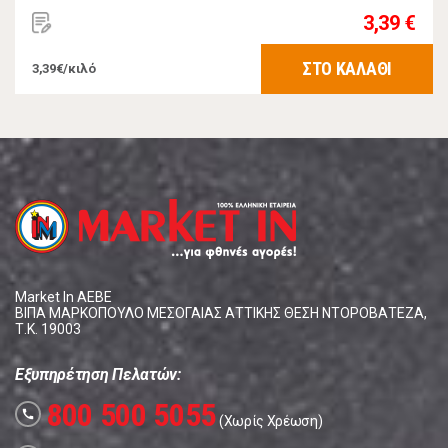
3,39 €
ΣΤΟ ΚΑΛΑΘΙ
3,39€/κιλό
Market In ΑΕΒΕ
ΒΙΠΑ ΜΑΡΚΟΠΟΥΛΟ ΜΕΣΟΓΑΙΑΣ ΑΤΤΙΚΗΣ ΘΕΣΗ ΝΤΟΡΟΒΑΤΕΖΑ,
Τ.Κ. 19003
Εξυπηρέτηση Πελατών:
800 500 5055
call
(Χωρίς Χρέωση)