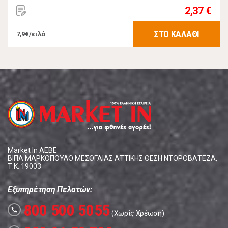
2,37 €
ΣΤΟ ΚΑΛΑΘΙ
7,9€/κιλό
Market In ΑΕΒΕ
ΒΙΠΑ ΜΑΡΚΟΠΟΥΛΟ ΜΕΣΟΓΑΙΑΣ ΑΤΤΙΚΗΣ ΘΕΣΗ ΝΤΟΡΟΒΑΤΕΖΑ,
Τ.Κ. 19003
Εξυπηρέτηση Πελατών:
800 500 5055
call
(Χωρίς Χρέωση)