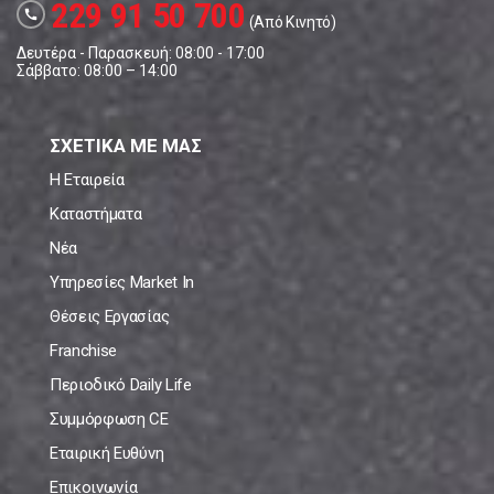
229 91 50 700
call
(Από Κινητό)
Δευτέρα - Παρασκευή: 08:00 - 17:00
Σάββατο: 08:00 – 14:00
ΣΧΕΤΙΚΑ ΜΕ ΜΑΣ
Η Εταιρεία
Καταστήματα
Νέα
Υπηρεσίες Market In
Θέσεις Εργασίας
Franchise
Περιοδικό Daily Life
Συμμόρφωση CE
Εταιρική Ευθύνη
Επικοινωνία