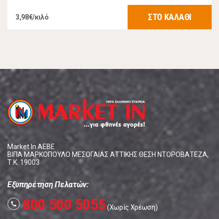
ΣΤΟ ΚΑΛΑΘΙ
3,98€/κιλό
Market In ΑΕΒΕ
ΒΙΠΑ ΜΑΡΚΟΠΟΥΛΟ ΜΕΣΟΓΑΙΑΣ ΑΤΤΙΚΗΣ ΘΕΣΗ ΝΤΟΡΟΒΑΤΕΖΑ,
Τ.Κ. 19003
Εξυπηρέτηση Πελατών:
800 500 5055
call
(Χωρίς Χρέωση)