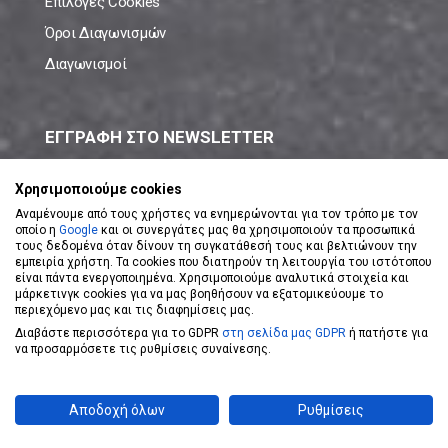
Επιλογές Cookies
Όροι Διαγωνισμών
Διαγωνισμοί
ΕΓΓΡΑΦΗ ΣΤΟ NEWSLETTER
Μάθε πρώτος όλες τις νέες προσφορές!
Χρησιμοποιούμε cookies
Αναμένουμε από τους χρήστες να ενημερώνονται για τον τρόπο με τον
οποίο η
Google
και οι συνεργάτες μας θα χρησιμοποιούν τα προσωπικά
τους δεδομένα όταν δίνουν τη συγκατάθεσή τους και βελτιώνουν την
εμπειρία χρήστη. Τα cookies που διατηρούν τη λειτουργία του ιστότοπου
είναι πάντα ενεργοποιημένα. Χρησιμοποιούμε αναλυτικά στοιχεία και
ΕΓΓΡΑΦΗ ΣΤΟ NEWSLETTER
μάρκετινγκ cookies για να μας βοηθήσουν να εξατομικεύουμε το
περιεχόμενο μας και τις διαφημίσεις μας.
Διαβάστε περισσότερα για το GDPR
στη σελίδα μας GDPR
ή πατήστε για
Αποδέχομαι τους
Όρους Χρήσης
να προσαρμόσετε τις ρυθμίσεις συναίνεσης.
Powered by
eShopKey
Designed by
Koolmetrix
Αποδοχή όλων
Ρυθμίσεις