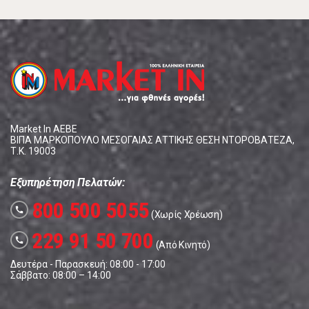
Market In ΑΕΒΕ
ΒΙΠΑ ΜΑΡΚΟΠΟΥΛΟ ΜΕΣΟΓΑΙΑΣ ΑΤΤΙΚΗΣ ΘΕΣΗ ΝΤΟΡΟΒΑΤΕΖΑ,
Τ.Κ. 19003
Εξυπηρέτηση Πελατών:
800 500 5055
call
(Χωρίς Χρέωση)
229 91 50 700
call
(Από Κινητό)
Δευτέρα - Παρασκευή: 08:00 - 17:00
Σάββατο: 08:00 – 14:00