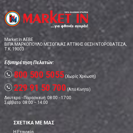
Market In ΑΕΒΕ
ΒΙΠΑ ΜΑΡΚΟΠΟΥΛΟ ΜΕΣΟΓΑΙΑΣ ΑΤΤΙΚΗΣ ΘΕΣΗ ΝΤΟΡΟΒΑΤΕΖΑ,
Τ.Κ. 19003
Εξυπηρέτηση Πελατών:
800 500 5055
call
(Χωρίς Χρέωση)
229 91 50 700
call
(Από Κινητό)
Δευτέρα - Παρασκευή: 08:00 - 17:00
Σάββατο: 08:00 – 14:00
ΣΧΕΤΙΚΑ ΜΕ ΜΑΣ
Η Εταιρεία