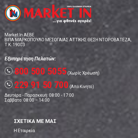
Market In ΑΕΒΕ
ΒΙΠΑ ΜΑΡΚΟΠΟΥΛΟ ΜΕΣΟΓΑΙΑΣ ΑΤΤΙΚΗΣ ΘΕΣΗ ΝΤΟΡΟΒΑΤΕΖΑ,
Τ.Κ. 19003
Εξυπηρέτηση Πελατών:
800 500 5055
call
(Χωρίς Χρέωση)
229 91 50 700
call
(Από Κινητό)
Δευτέρα - Παρασκευή: 08:00 - 17:00
Σάββατο: 08:00 – 14:00
ΣΧΕΤΙΚΑ ΜΕ ΜΑΣ
Η Εταιρεία