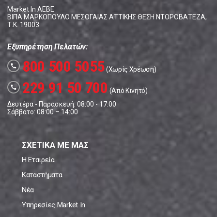
Market In ΑΕΒΕ
ΒΙΠΑ ΜΑΡΚΟΠΟΥΛΟ ΜΕΣΟΓΑΙΑΣ ΑΤΤΙΚΗΣ ΘΕΣΗ ΝΤΟΡΟΒΑΤΕΖΑ,
Τ.Κ. 19003
Εξυπηρέτηση Πελατών:
800 500 5055
call
(Χωρίς Χρέωση)
229 91 50 700
call
(Από Κινητό)
Δευτέρα - Παρασκευή: 08:00 - 17:00
Σάββατο: 08:00 – 14:00
ΣΧΕΤΙΚΑ ΜΕ ΜΑΣ
Η Εταιρεία
Καταστήματα
Νέα
Υπηρεσίες Market In