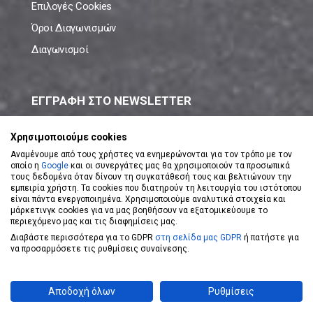
Επιλογές Cookies
Όροι Διαγωνισμών
Διαγωνισμοί
ΕΓΓΡΑΦΗ ΣΤΟ NEWSLETTER
Μάθε πρώτος όλες τις νέες προσφορές!
Χρησιμοποιούμε cookies
Αναμένουμε από τους χρήστες να ενημερώνονται για τον τρόπο με τον
οποίο η
Google
και οι συνεργάτες μας θα χρησιμοποιούν τα προσωπικά
τους δεδομένα όταν δίνουν τη συγκατάθεσή τους και βελτιώνουν την
εμπειρία χρήστη. Τα cookies που διατηρούν τη λειτουργία του ιστότοπου
είναι πάντα ενεργοποιημένα. Χρησιμοποιούμε αναλυτικά στοιχεία και
ΕΓΓΡΑΦΗ ΣΤΟ NEWSLETTER
μάρκετινγκ cookies για να μας βοηθήσουν να εξατομικεύουμε το
περιεχόμενο μας και τις διαφημίσεις μας.
Διαβάστε περισσότερα για το GDPR
στη σελίδα μας GDPR
ή πατήστε για
Αποδέχομαι τους
Όρους Χρήσης
να προσαρμόσετε τις ρυθμίσεις συναίνεσης.
Powered by
eShopKey
Designed by
Koolmetrix
Αποδοχή όλων
Ρυθμίσεις