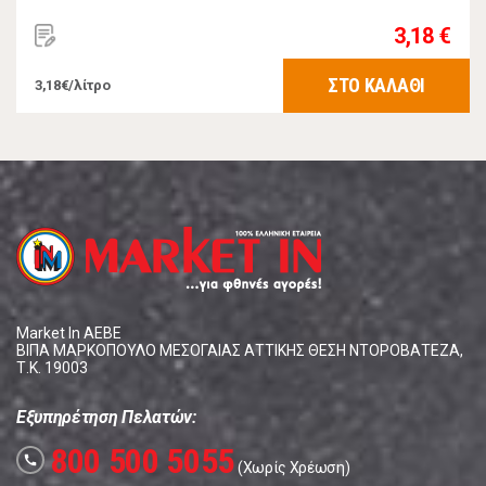
3,18 €
ΣΤΟ ΚΑΛΑΘΙ
3,18€/λίτρο
Market In ΑΕΒΕ
ΒΙΠΑ ΜΑΡΚΟΠΟΥΛΟ ΜΕΣΟΓΑΙΑΣ ΑΤΤΙΚΗΣ ΘΕΣΗ ΝΤΟΡΟΒΑΤΕΖΑ,
Τ.Κ. 19003
Εξυπηρέτηση Πελατών:
800 500 5055
call
(Χωρίς Χρέωση)