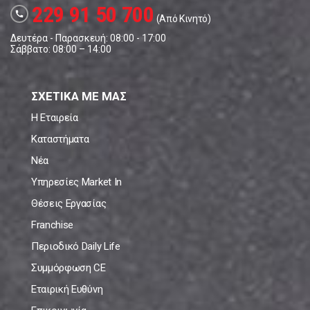
229 91 50 700
call
(Από Κινητό)
Δευτέρα - Παρασκευή: 08:00 - 17:00
Σάββατο: 08:00 – 14:00
ΣΧΕΤΙΚΑ ΜΕ ΜΑΣ
Η Εταιρεία
Καταστήματα
Νέα
Υπηρεσίες Market In
Θέσεις Εργασίας
Franchise
Περιοδικό Daily Life
Συμμόρφωση CE
Εταιρική Ευθύνη