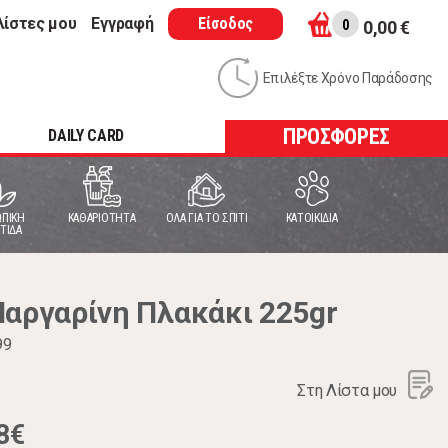
λίστες μου
Εγγραφή
Είσοδος
0
0,00 €
Επιλέξτε Χρόνο Παράδοσης
ΠΡΟΣΦΟΡΕΣ
DAILY CARD
ΠΙΚΗ
ΚΑΘΑΡΙΟΤΗΤΑ
ΟΛΑ ΓΙΑ ΤΟ ΣΠΙΤΙ
ΚΑΤΟΙΚΙΔΙΑ
ΤΙΔΑ
Μαργαρίνη Πλακάκι 225gr
99
Στη Λίστα μου
8€