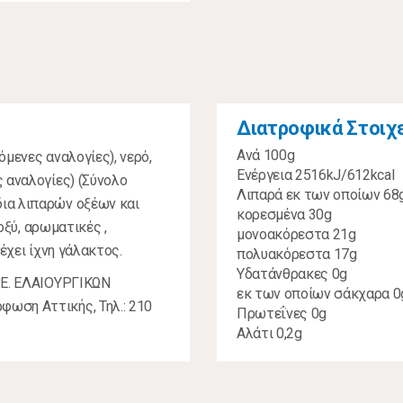
Διατροφικά Στοιχ
Ανά 100g
μενες αναλογίες), νερό,
Ενέργεια 2516kJ/612kcal
 αναλογίες) (Σύνολο
Λιπαρά εκ των οποίων 68
ια λιπαρών οξέων και
κορεσμένα 30g
 οξύ, αρωματικές ,
μονοακόρεστα 21g
έχει ίχνη γάλακτος.
πολυακόρεστα 17g
Υδατάνθρακες 0g
Α.Ε. ΕΛΑΙΟΥΡΓΙΚΩΝ
εκ των οποίων σάκχαρα 0
ωση Αττικής, Τηλ.: 210
Πρωτεΐνες 0g
Αλάτι 0,2g