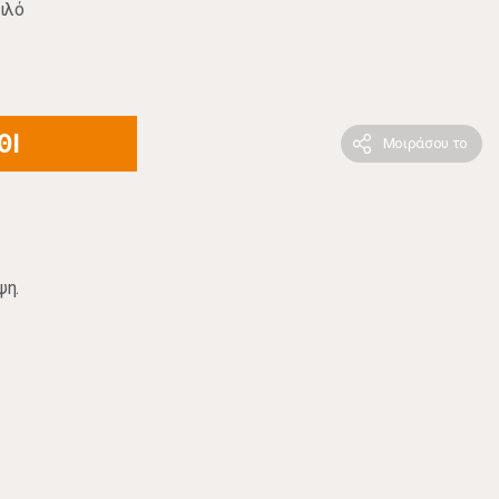
ιλό
ΘΙ
Μοιράσου το
ψη.