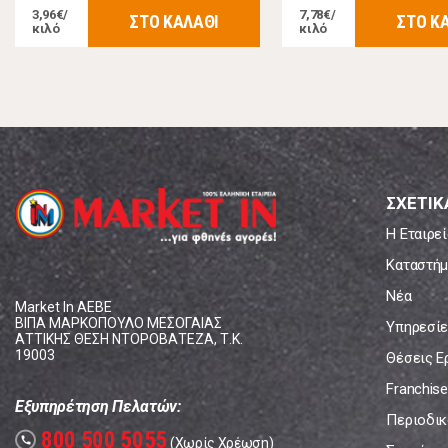
3,96€/
7,78€/
ΣΤΟ ΚΑΛΑΘΙ
ΣΤΟ Κ
κιλό
κιλό
ΣΧΕΤΙΚ
Η Εταιρεί
Καταστήμ
Νέα
Market In ΑΕΒΕ
ΒΙΠΑ ΜΑΡΚΟΠΟΥΛΟ ΜΕΣΟΓΑΙΑΣ
Υπηρεσίε
ΑΤΤΙΚΗΣ ΘΕΣΗ ΝΤΟΡΟΒΑΤΕΖΑ, Τ.Κ.
19003
Θέσεις Ε
Franchise
Εξυπηρέτηση Πελατών:
Περιοδικό
800 500 5055
call
(Χωρίς Χρέωση)