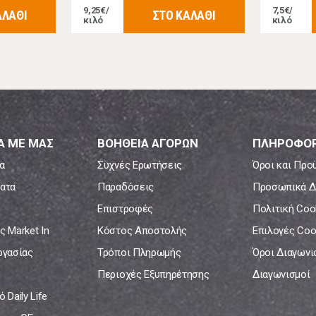
9,25€/
7,5€/
ΑΛΑΘΙ
ΣΤΟ ΚΑΛΑΘΙ
κιλό
κιλό
Α ΜΕ ΜΑΣ
ΒΟΗΘΕΙΑ ΑΓΟΡΩΝ
ΠΛΗΡΟΦΟΡ
α
Συχνές Ερωτήσεις
Όροι και Προ
ατα
Παραδόσεις
Προσωπικά Δ
Επιστροφές
Πολιτική Coo
ς Market In
Κόστος Αποστολής
Επιλογές Coo
ργασίας
Τρόποι Πληρωμής
Όροι Διαγων
Περιοχές Εξυπηρέτησης
Διαγωνισμοί
 Daily Life