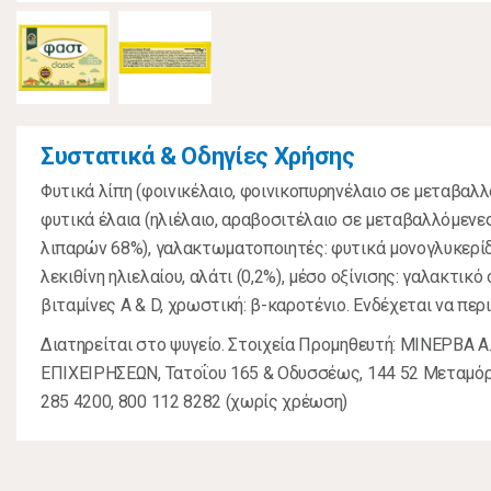
Συστατικά & Οδηγίες Χρήσης
Φυτικά λίπη (φοινικέλαιο, φοινικοπυρηνέλαιο σε μεταβαλλό
φυτικά έλαια (ηλιέλαιο, αραβοσιτέλαιο σε μεταβαλλόμενες
λιπαρών 68%), γαλακτωματοποιητές: φυτικά μονογλυκερίδ
λεκιθίνη ηλιελαίου, αλάτι (0,2%), μέσο οξίνισης: γαλακτικό
βιταμίνες Α & D, χρωστική: β-καροτένιο. Ενδέχεται να περι
Διατηρείται στο ψυγείο. Στοιχεία Προμηθευτή: ΜΙΝΕΡΒΑ 
ΕΠΙΧΕΙΡΗΣΕΩΝ, Τατοΐου 165 & Οδυσσέως, 144 52 Μεταμόρφ
285 4200, 800 112 8282 (χωρίς χρέωση)