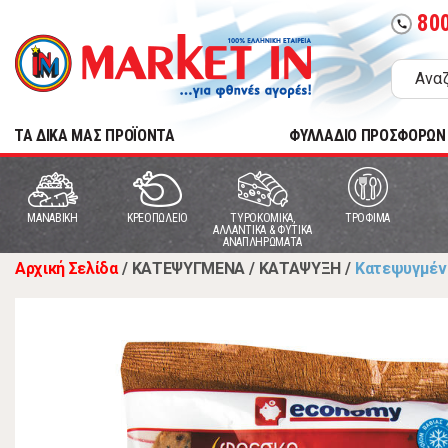
80
call
TA ΔΙΚΑ ΜΑΣ ΠΡΟΪΟΝΤΑ
ΦΥΛΛΑΔΙΟ ΠΡΟΣΦΟΡΩΝ
MANABIKH
ΚΡΕΟΠΩΛΕΙΟ
ΤΥΡΟΚΟΜΙΚΑ,
ΤΡΟΦΙΜΑ
ΑΛΛΑΝΤΙΚΑ & ΦΥΤΙΚΑ
ΑΝΑΠΛΗΡΩΜΑΤΑ
Αρχική Σελίδα
/
ΚΑΤΕΨΥΓΜΕΝΑ
/
ΚΑΤΑΨΥΞΗ
/
Κατεψυγμέν