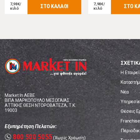
7,98€/
7,98€/
ΣΤΟ ΚΑΛΑΘΙ
ΣΤΟ Κ
κιλό
κιλό
ΣΧΕΤΙΚ
Η Εταιρεί
Καταστήμ
Νέα
Market In ΑΕΒΕ
ΒΙΠΑ ΜΑΡΚΟΠΟΥΛΟ ΜΕΣΟΓΑΙΑΣ
Υπηρεσίε
ΑΤΤΙΚΗΣ ΘΕΣΗ ΝΤΟΡΟΒΑΤΕΖΑ, Τ.Κ.
19003
Θέσεις Ε
Franchise
Εξυπηρέτηση Πελατών:
Περιοδικό
800 500 5055
call
(Χωρίς Χρέωση)