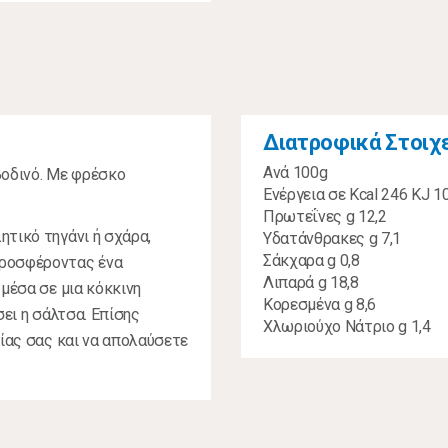
Διατροφικά Στοιχ
Ανά 100g
βοδινό. Με φρέσκο
Ενέργεια σε Κcal 246 KJ 1
Πρωτεΐνες g 12,2
ητικό τηγάνι ή σχάρα,
Υδατάνθρακες g 7,1
Σάκχαρα g 0,8
προσφέροντας ένα
Λιπαρά g 18,8
 μέσα σε μια κόκκινη
Κορεσμένα g 8,6
σει η σάλτσα. Επίσης
Χλωριούχο Νάτριο g 1,4
είας σας και να απολαύσετε