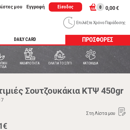
λίστες μου
Εγγραφή
Είσοδος
0
0,00 €
Επιλέξτε Χρόνο Παράδοσης
ΠΡΟΣΦΟΡΕΣ
DAILY CARD
ΠΙΚΗ
ΚΑΘΑΡΙΟΤΗΤΑ
ΟΛΑ ΓΙΑ ΤΟ ΣΠΙΤΙ
ΚΑΤΟΙΚΙΔΙΑ
ΤΙΔΑ
μιές Σουτζουκάκια ΚΤΨ 450gr
17
Στη Λίστα μου
1€