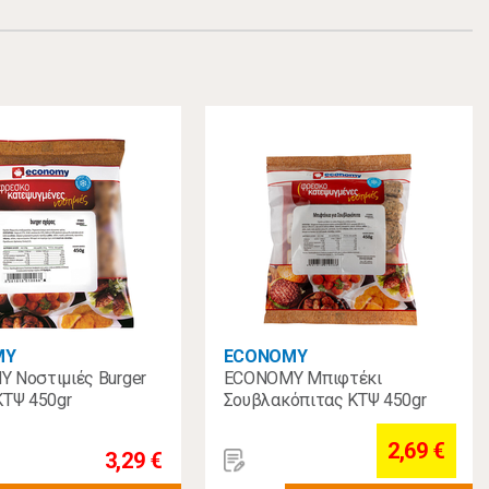
MY
ECONOMY
 Νοστιμιές Burger
ECONOMY Μπιφτέκι
ΚΤΨ 450gr
Σουβλακόπιτας ΚΤΨ 450gr
2,69 €
3,29 €