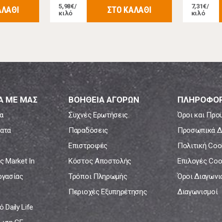
5,98€/
7,31€/
ΑΛΑΘΙ
ΣΤΟ ΚΑΛΑΘΙ
κιλό
κιλό
Α ΜΕ ΜΑΣ
ΒΟΗΘΕΙΑ ΑΓΟΡΩΝ
ΠΛΗΡΟΦΟΡ
α
Συχνές Ερωτήσεις
Όροι και Προ
ατα
Παραδόσεις
Προσωπικά Δ
Επιστροφές
Πολιτική Coo
ς Market In
Κόστος Αποστολής
Επιλογές Coo
ργασίας
Τρόποι Πληρωμής
Όροι Διαγων
Περιοχές Εξυπηρέτησης
Διαγωνισμοί
 Daily Life