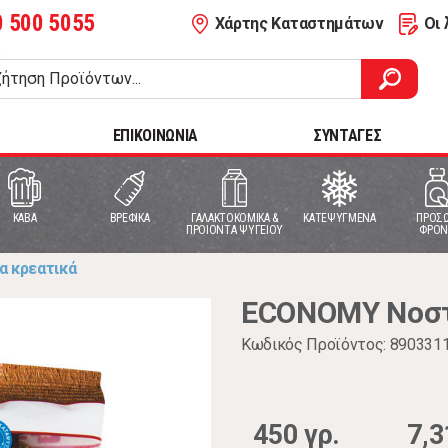
0 500 5055
Χάρτης Καταστημάτων
Οι 
ΕΠΙΚΟΙΝΩΝΙΑ
ΣΥΝΤΑΓΕΣ
ΚΑΒΑ
ΒΡΕΦΙΚΑ
ΓΑΛΑΚΤΟΚΟΜΙΚΑ &
ΚΑΤΕΨΥΓΜΕΝΑ
ΠΡΟΣΩ
ΠΡΟΙΟΝΤΑ ΨΥΓΕΙΟΥ
ΦΡΟΝ
α κρεατικά
ECONOMY Νοστι
Κωδικός Προϊόντος: 890331
450 γρ.
7,3