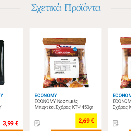
Σχετικά Προϊόντα
ΟΥ
ECONOMY
ECONO
ECONOMY Νοστιμιές
ECONOMY
Υ
Μπιφτέκι Σχάρας ΚΤΨ 450gr
Σχάρας 
ά ΚΤΨ
2,69 €
3,99 €