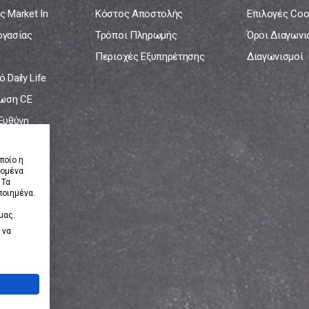
ς Market In
Κόστος Αποστολής
Επιλογές Coo
ργασίας
Τρόποι Πληρωμής
Όροι Διαγων
Περιοχές Εξυπηρέτησης
Διαγωνισμοί
 Daily Life
ωση CE
 Ευθύνη
νία
ποίο η
δομένα
 Τα
ποιημένα.
μας.
 να