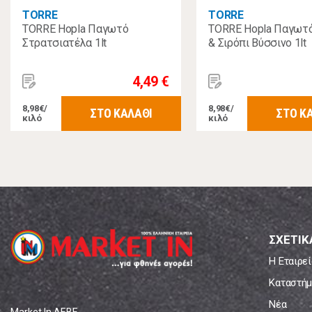
TORRE
TORRE
TORRE Hopla Παγωτό
TORRE Hopla Παγωτό
Στρατσιατέλα 1lt
& Σιρόπι Βύσσινο 1lt
4,49 €
8,98€/
8,98€/
ΣΤΟ ΚΑΛΑΘΙ
ΣΤΟ Κ
κιλό
κιλό
ΣΧΕΤΙΚ
Η Εταιρεί
Καταστήμ
Νέα