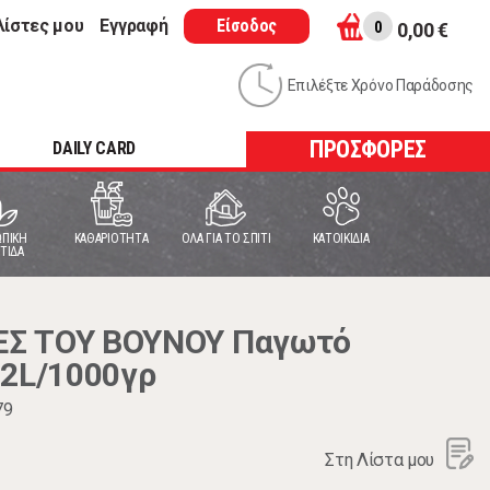
λίστες μου
Εγγραφή
Είσοδος
0
0,00 €
Επιλέξτε Χρόνο Παράδοσης
ΠΡΟΣΦΟΡΕΣ
DAILY CARD
ΠΙΚΗ
ΚΑΘΑΡΙΟΤΗΤΑ
ΟΛΑ ΓΙΑ ΤΟ ΣΠΙΤΙ
ΚΑΤΟΙΚΙΔΙΑ
ΤΙΔΑ
Σ ΤΟΥ ΒΟΥΝΟΥ Παγωτό
 2L/1000γρ
79
Στη Λίστα μου