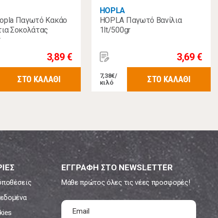
HOPLA
opla Παγωτό Κακάο
HOPLA Παγωτό Βανίλια
τια Σοκολάτας
1lt/500gr
r
3,89 €
3,69 €
7,38€/
ΣΤΟ ΚΑΛΑΘΙ
ΣΤΟ ΚΑΛΑΘΙ
κιλό
ΙΕΣ
ΕΓΓΡΑΦΗ ΣΤΟ NEWSLETTER
ϋποθέσεις
Μάθε πρώτος όλες τις νέες προσφορές!
εδομένα
kies