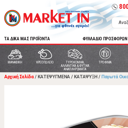
80
call
TA ΔΙΚΑ ΜΑΣ ΠΡΟΪΟΝΤΑ
ΦΥΛΛΑΔΙΟ ΠΡΟΣΦΟΡΩΝ
MANABIKH
ΚΡΕΟΠΩΛΕΙΟ
ΤΥΡΟΚΟΜΙΚΑ,
ΤΡΟΦΙΜΑ
ΑΛΛΑΝΤΙΚΑ & ΦΥΤΙΚΑ
ΑΝΑΠΛΗΡΩΜΑΤΑ
Αρχική Σελίδα
/
ΚΑΤΕΨΥΓΜΕΝΑ
/
ΚΑΤΑΨΥΞΗ
/
Παγωτά Οικ