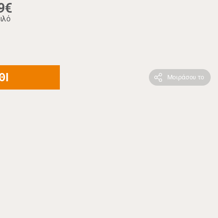
9€
ιλό
ΘΙ
Μοιράσου το