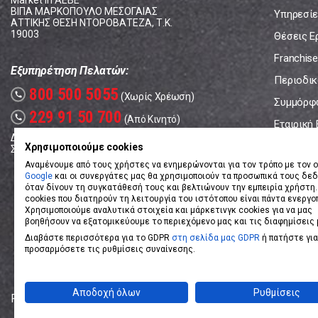
Market In ΑΕΒΕ
ΒΙΠΑ ΜΑΡΚΟΠΟΥΛΟ ΜΕΣΟΓΑΙΑΣ
Υπηρεσίε
ΑΤΤΙΚΗΣ ΘΕΣΗ ΝΤΟΡΟΒΑΤΕΖΑ, Τ.Κ.
19003
Θέσεις Ε
Franchise
Εξυπηρέτηση Πελατών:
Περιοδικό
800 500 5055
call
(Χωρίς Χρέωση)
Συμμόρφ
229 91 50 700
call
(Από Κινητό)
Εταιρική
Δευτέρα - Παρασκευή: 08:00 - 17:00
Επικοινω
Χρησιμοποιούμε cookies
Σάββατο: 08:00 – 14:00
Αναμένουμε από τους χρήστες να ενημερώνονται για τον τρόπο με τον ο
Google
και οι συνεργάτες μας θα χρησιμοποιούν τα προσωπικά τους δε
όταν δίνουν τη συγκατάθεσή τους και βελτιώνουν την εμπειρία χρήστη.
cookies που διατηρούν τη λειτουργία του ιστότοπου είναι πάντα ενεργο
Χρησιμοποιούμε αναλυτικά στοιχεία και μάρκετινγκ cookies για να μας
βοηθήσουν να εξατομικεύουμε το περιεχόμενο μας και τις διαφημίσεις 
Διαβάστε περισσότερα για το GDPR
στη σελίδα μας GDPR
ή πατήστε για
προσαρμόσετε τις ρυθμίσεις συναίνεσης.
Αποδοχή όλων
Ρυθμίσεις
Powered by
eShopKey
Designed by
Koolmetrix