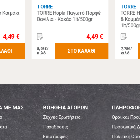
TORRE
TORRE
 Καϊμάκι
TORRE Hopla Παγωτό Παρφέ
TORRE H
Βανίλια - Κακάο 1lt/500gr
& Κομμά
1lt/500g
4,49 €
4,49 €
8,98€/
7,78€/
ΑΛΑΘΙ
ΣΤΟ ΚΑΛΑΘΙ
κιλό
κιλό
Α ΜΕ ΜΑΣ
ΒΟΗΘΕΙΑ ΑΓΟΡΩΝ
ΠΛΗΡΟΦΟΡ
α
Συχνές Ερωτήσεις
Όροι και Προ
ατα
Παραδόσεις
Προσωπικά Δ
Επιστροφές
Πολιτική Coo