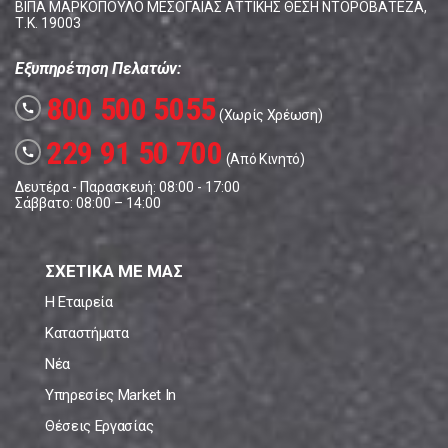
ΒΙΠΑ ΜΑΡΚΟΠΟΥΛΟ ΜΕΣΟΓΑΙΑΣ ΑΤΤΙΚΗΣ ΘΕΣΗ ΝΤΟΡΟΒΑΤΕΖΑ,
Τ.Κ. 19003
Εξυπηρέτηση Πελατών:
800 500 5055
call
(Χωρίς Χρέωση)
229 91 50 700
call
(Από Κινητό)
Δευτέρα - Παρασκευή: 08:00 - 17:00
Σάββατο: 08:00 – 14:00
ΣΧΕΤΙΚΑ ΜΕ ΜΑΣ
Η Εταιρεία
Καταστήματα
Νέα
Υπηρεσίες Market In
Θέσεις Εργασίας