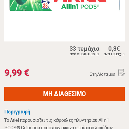
33 τεμάχια
0,3€
ανά συσκευασία
ανά τεμάχιο
9,99 €
Στη Λίστα μου
ΜΗ ΔΙΑΘΕΣΙΜΟ
Περιγραφή
Το Ariel παρουσιάζει τις κάψουλες πλυντηρίου Allin1
PODS® Color που παρέχουν άψογη αφαίρεση λεκέδων.