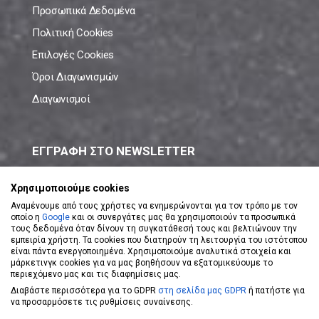
Προσωπικά Δεδομένα
Πολιτική Cookies
Επιλογές Cookies
Όροι Διαγωνισμών
Διαγωνισμοί
ΕΓΓΡΑΦΗ ΣΤΟ NEWSLETTER
Μάθε πρώτος όλες τις νέες προσφορές!
Χρησιμοποιούμε cookies
Αναμένουμε από τους χρήστες να ενημερώνονται για τον τρόπο με τον
οποίο η
Google
και οι συνεργάτες μας θα χρησιμοποιούν τα προσωπικά
τους δεδομένα όταν δίνουν τη συγκατάθεσή τους και βελτιώνουν την
εμπειρία χρήστη. Τα cookies που διατηρούν τη λειτουργία του ιστότοπου
είναι πάντα ενεργοποιημένα. Χρησιμοποιούμε αναλυτικά στοιχεία και
ΕΓΓΡΑΦΗ ΣΤΟ NEWSLETTER
μάρκετινγκ cookies για να μας βοηθήσουν να εξατομικεύουμε το
περιεχόμενο μας και τις διαφημίσεις μας.
Διαβάστε περισσότερα για το GDPR
στη σελίδα μας GDPR
ή πατήστε για
Αποδέχομαι τους
Όρους Χρήσης
να προσαρμόσετε τις ρυθμίσεις συναίνεσης.