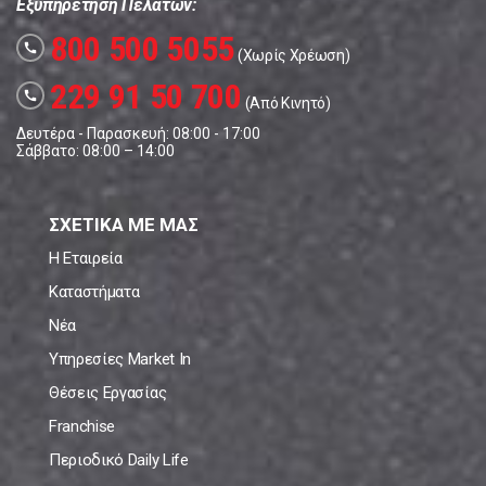
Εξυπηρέτηση Πελατών:
800 500 5055
call
(Χωρίς Χρέωση)
229 91 50 700
call
(Από Κινητό)
Δευτέρα - Παρασκευή: 08:00 - 17:00
Σάββατο: 08:00 – 14:00
ΣΧΕΤΙΚΑ ΜΕ ΜΑΣ
Η Εταιρεία
Καταστήματα
Νέα
Υπηρεσίες Market In
Θέσεις Εργασίας
Franchise
Περιοδικό Daily Life