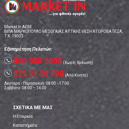
Market In ΑΕΒΕ
ΒΙΠΑ ΜΑΡΚΟΠΟΥΛΟ ΜΕΣΟΓΑΙΑΣ ΑΤΤΙΚΗΣ ΘΕΣΗ ΝΤΟΡΟΒΑΤΕΖΑ,
Τ.Κ. 19003
Εξυπηρέτηση Πελατών:
800 500 5055
call
(Χωρίς Χρέωση)
229 91 50 700
call
(Από Κινητό)
Δευτέρα - Παρασκευή: 08:00 - 17:00
Σάββατο: 08:00 – 14:00
ΣΧΕΤΙΚΑ ΜΕ ΜΑΣ
Η Εταιρεία
Καταστήματα