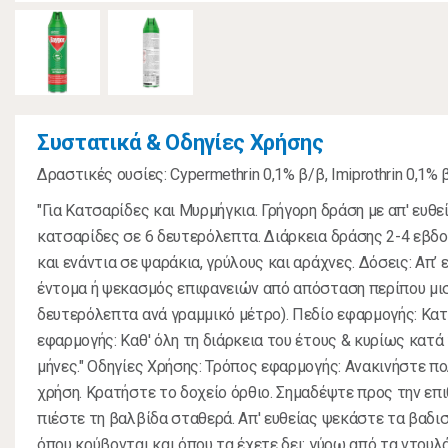
Συστατικά & Οδηγίες Χρήσης
Δραστικές ουσίες: Cypermethrin 0,1% β/β, Imiprothrin 0,1% 
"Για Κατσαρίδες και Μυρμήγκια. Γρήγορη δράση με απ' ευθ
κατσαρίδες σε 6 δευτερόλεπτα. Διάρκεια δράσης 2-4 εβδ
και ενάντια σε ψαράκια, γρύλους και αράχνες. Δόσεις: Απ’
έντομα ή ψεκασμός επιφανειών από απόσταση περίπου μισ
δευτερόλεπτα ανά γραμμικό μέτρο). Πεδίο εφαρμογής: Κατ
εφαρμογής: Καθ' όλη τη διάρκεια του έτους & κυρίως κατά
μήνες." Οδηγίες Χρήσης: Τρόπος εφαρμογής: Ανακινήστε πο
χρήση. Κρατήστε το δοχείο όρθιο. Σημαδέψτε προς την επ
πιέστε τη βαλβίδα σταθερά. Απ' ευθείας ψεκάστε τα βαδισ
όπου κρύβονται και όπου τα έχετε δει: γύρω από τα ντουλ