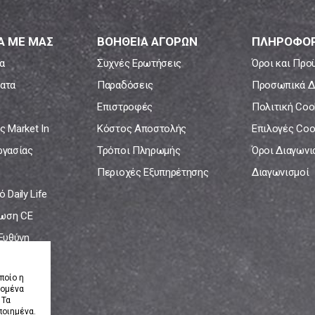
Α ΜΕ ΜΑΣ
ΒΟΗΘΕΙΑ ΑΓΟΡΩΝ
ΠΛΗΡΟΦΟΡ
α
Συχνές Ερωτήσεις
Όροι και Προ
ατα
Παραδόσεις
Προσωπικά Δ
Επιστροφές
Πολιτική Coo
ς Market In
Κόστος Αποστολής
Επιλογές Coo
ργασίας
Τρόποι Πληρωμής
Όροι Διαγων
Περιοχές Εξυπηρέτησης
Διαγωνισμοί
 Daily Life
ωση CE
 Ευθύνη
νία
ποίο η
δομένα
 Τα
ποιημένα.