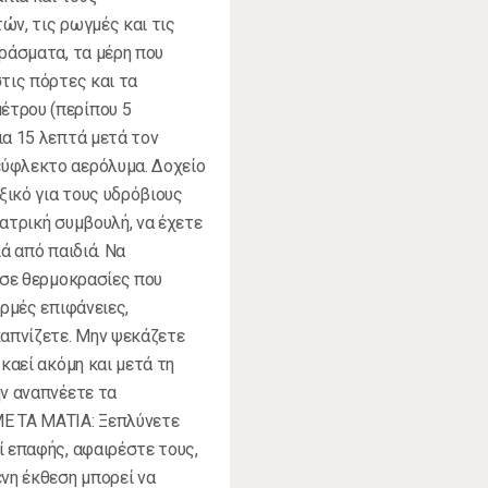
ών, τις ρωγμές και τις
εράσματα, τα μέρη που
τις πόρτες και τα
έτρου (περίπου 5
ια 15 λεπτά μετά τον
εύφλεκτο αερόλυμα. Δοχείο
ξικό για τους υδρόβιους
ατρική συμβουλή, να έχετε
ά από παιδιά. Να
 σε θερμοκρασίες που
ερμές επιφάνειες,
καπνίζετε. Μην ψεκάζετε
καεί ακόμη και μετά τη
ην αναπνέετε τα
Ε ΤΑ ΜΑΤΙΑ: Ξεπλύνετε
ί επαφής, αφαιρέστε τους,
ένη έκθεση μπορεί να