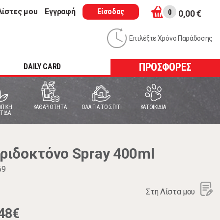
λίστες μου
Εγγραφή
Είσοδος
0
0,00 €
Επιλέξτε Χρόνο Παράδοσης
ΠΡΟΣΦΟΡΕΣ
DAILY CARD
ΠΙΚΗ
ΚΑΘΑΡΙΟΤΗΤΑ
ΟΛΑ ΓΙΑ ΤΟ ΣΠΙΤΙ
ΚΑΤΟΙΚΙΔΙΑ
ΤΙΔΑ
ιδοκτόνο Spray 400ml
69
Στη Λίστα μου
48€