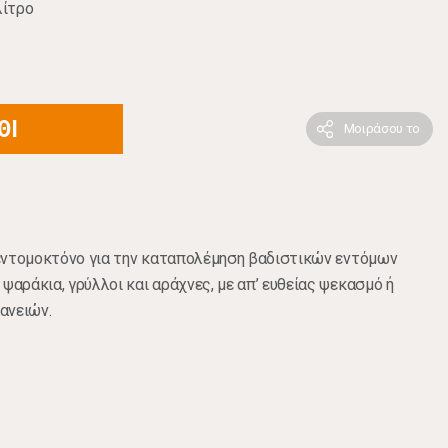
λίτρο
ΘΙ
Μοιράσου το
α εντομοκτόνο για την καταπολέμηση βαδιστικών εντόμων
ψαράκια, γρύλλοι και αράχνες, με απ’ ευθείας ψεκασμό ή
ανειών.