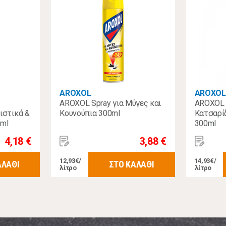
AROXOL
AROXOL
AROXOL Spray για Μύγες και
AROXOL 
ιστικά &
Κουνούπια 300ml
Κατσαρί
0ml
300ml
4,18 €
3,88 €
12,93€/
14,93€/
ΑΛΑΘΙ
ΣΤΟ ΚΑΛΑΘΙ
λίτρο
λίτρο