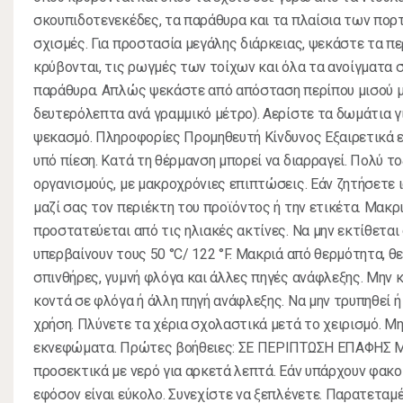
σκουπιδοτενεκέδες, τα παράθυρα και τα πλαίσια των πορτ
σχισμές. Για προστασία μεγάλης διάρκειας, ψεκάστε τα π
κρύβονται, τις ρωγμές των τοίχων και όλα τα ανοίγματα σ
παράθυρα. Απλώς ψεκάστε από απόσταση περίπου μισού μ
δευτερόλεπτα ανά γραμμικό μέτρο). Αερίστε τα δωμάτια γ
ψεκασμό. Πληροφορίες Προμηθευτή Κίνδυνος Εξαιρετικά 
υπό πίεση. Κατά τη θέρμανση μπορεί να διαρραγεί. Πολύ το
οργανισμούς, με μακροχρόνιες επιπτώσεις. Εάν ζητήσετε ι
μαζί σας τον περιέκτη του προϊόντος ή την ετικέτα. Μακρι
προστατεύεται από τις ηλιακές ακτίνες. Να μην εκτίθεται
υπερβαίνουν τους 50 °C/ 122 °F. Μακριά από θερμότητα, θ
σπινθήρες, γυμνή φλόγα και άλλες πηγές ανάφλεξης. Μην 
κοντά σε φλόγα ή άλλη πηγή ανάφλεξης. Να μην τρυπηθεί ή 
χρήση. Πλύνετε τα χέρια σχολαστικά μετά το χειρισμό. Μ
εκνεφώματα. Πρώτες βοήθειες: ΣΕ ΠΕΡΙΠΤΩΣΗ ΕΠΑΦΗΣ Μ
προσεκτικά με νερό για αρκετά λεπτά. Εάν υπάρχουν φακο
εφόσον είναι εύκολο. Συνεχίστε να ξεπλένετε. Παρατεταμ