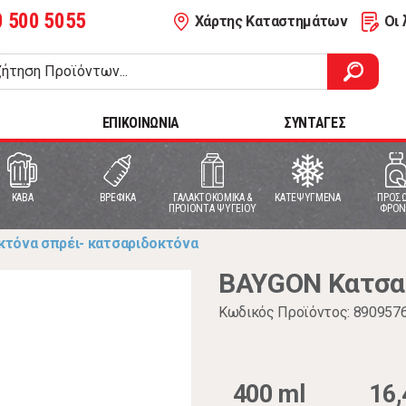
0 500 5055
Χάρτης Καταστημάτων
Οι 
ΕΠΙΚΟΙΝΩΝΙΑ
ΣΥΝΤΑΓΕΣ
ΚΑΒΑ
ΒΡΕΦΙΚΑ
ΓΑΛΑΚΤΟΚΟΜΙΚΑ &
ΚΑΤΕΨΥΓΜΕΝΑ
ΠΡΟΣΩ
ΠΡΟΙΟΝΤΑ ΨΥΓΕΙΟΥ
ΦΡΟΝ
κτόνα σπρέι- κατσαριδοκτόνα
BAYGON Κατσαρ
Κωδικός Προϊόντος: 890957
400 ml
16,