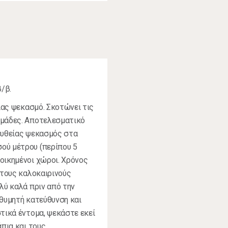
β/β.
είας ψεκασμό. Σκοτώνει τις
ομάδες. Αποτελεσματικό
 ευθείας ψεκασμός στα
ού μέτρου (περίπου 5
οικημένοι χώροι. Χρόνος
 τους καλοκαιρινούς
λύ καλά πριν από την
ιθυμητή κατεύθυνση και
τικά έντομα, ψεκάστε εκεί
άπια και τoυς