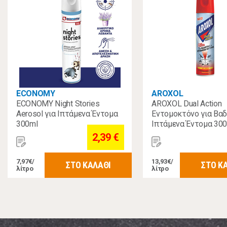
ECONOMY
AROXOL
ECONOMY Night Stories
AROXOL Dual Action
Aerosol για Ιπτάμενα Έντομα
Εντομοκτόνο για Βαδ
300ml
Ιπτάμενα Έντομα 30
2,39 €
7,97€/
13,93€/
ΣΤΟ ΚΑΛΑΘΙ
ΣΤΟ Κ
λίτρο
λίτρο