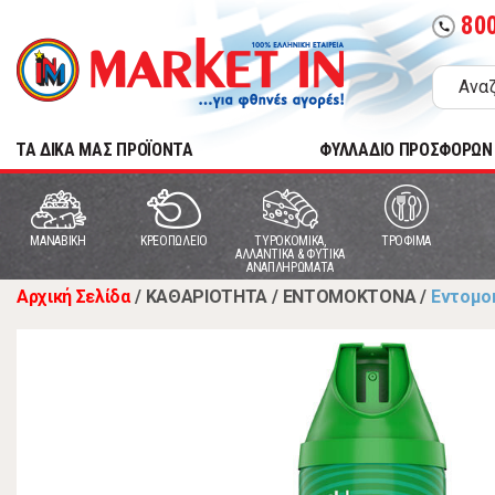
80
call
TA ΔΙΚΑ ΜΑΣ ΠΡΟΪΟΝΤΑ
ΦΥΛΛΑΔΙΟ ΠΡΟΣΦΟΡΩΝ
MANABIKH
ΚΡΕΟΠΩΛΕΙΟ
ΤΥΡΟΚΟΜΙΚΑ,
ΤΡΟΦΙΜΑ
ΑΛΛΑΝΤΙΚΑ & ΦΥΤΙΚΑ
ΑΝΑΠΛΗΡΩΜΑΤΑ
Αρχική Σελίδα
/
ΚΑΘΑΡΙΟΤΗΤΑ
/
ΕΝΤΟΜΟΚΤΟΝΑ
/
Εντομο