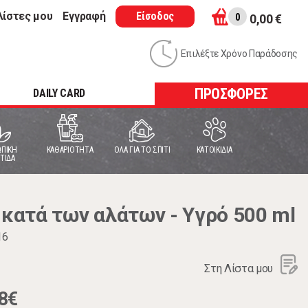
λίστες μου
Εγγραφή
Είσοδος
0
0,00 €
Επιλέξτε Χρόνο Παράδοσης
ΠΡΟΣΦΟΡΕΣ
DAILY CARD
ΠΙΚΗ
ΚΑΘΑΡΙΟΤΗΤΑ
ΟΛΑ ΓΙΑ ΤΟ ΣΠΙΤΙ
ΚΑΤΟΙΚΙΔΙΑ
ΤΙΔΑ
 κατά των αλάτων - Υγρό 500 ml
16
Στη Λίστα μου
8€