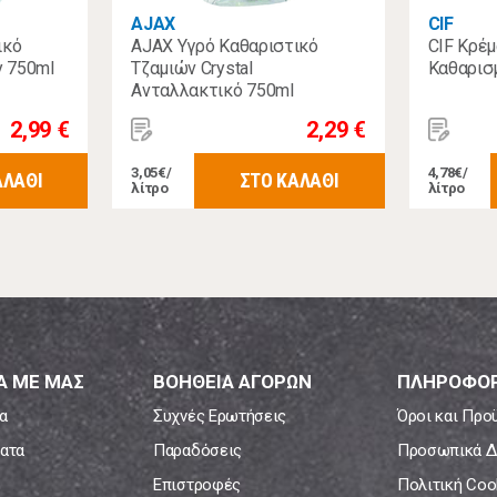
AJAX
CIF
ικό
AJAX Υγρό Καθαριστικό
CIF Κρέμ
y 750ml
Τζαμιών Crystal
Καθαρισ
Ανταλλακτικό 750ml
2,99 €
2,29 €
3,05€/
4,78€/
ΑΛΑΘΙ
ΣΤΟ ΚΑΛΑΘΙ
λίτρο
λίτρο
Α ΜΕ ΜΑΣ
ΒΟΗΘΕΙΑ ΑΓΟΡΩΝ
ΠΛΗΡΟΦΟΡ
α
Συχνές Ερωτήσεις
Όροι και Προ
ατα
Παραδόσεις
Προσωπικά Δ
Επιστροφές
Πολιτική Coo