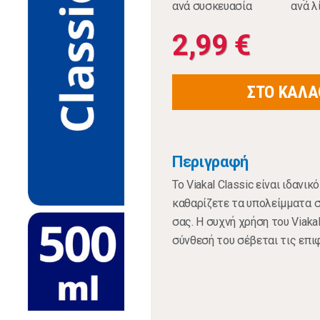
ανά συσκευασία
ανά λ
2,99 €
ΣΤΟ ΚΑΛΑ
Περιγραφή
Το Viakal Classic είναι ιδανικ
καθαρίζετε τα υπολείμματα σ
σας. Η συχνή χρήση του Viak
σύνθεσή του σέβεται τις επι