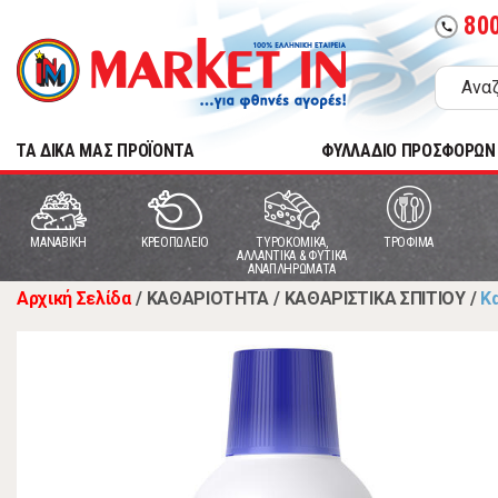
80
call
TA ΔΙΚΑ ΜΑΣ ΠΡΟΪΟΝΤΑ
ΦΥΛΛΑΔΙΟ ΠΡΟΣΦΟΡΩΝ
MANABIKH
ΚΡΕΟΠΩΛΕΙΟ
ΤΥΡΟΚΟΜΙΚΑ,
ΤΡΟΦΙΜΑ
ΑΛΛΑΝΤΙΚΑ & ΦΥΤΙΚΑ
ΑΝΑΠΛΗΡΩΜΑΤΑ
Αρχική Σελίδα
/
ΚΑΘΑΡΙΟΤΗΤΑ
/
ΚΑΘΑΡΙΣΤΙΚΑ ΣΠΙΤΙΟΥ
/
Κ