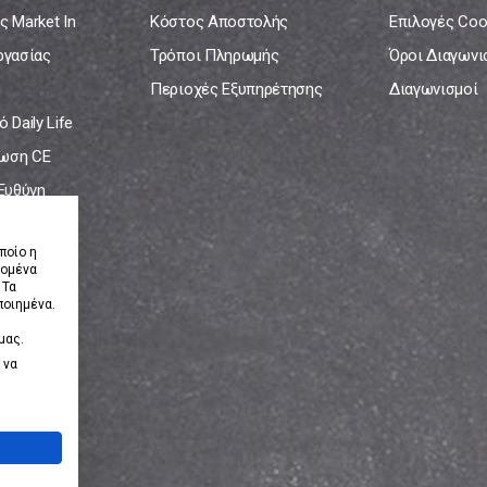
ς Market In
Κόστος Αποστολής
Επιλογές Coo
ργασίας
Τρόποι Πληρωμής
Όροι Διαγων
Περιοχές Εξυπηρέτησης
Διαγωνισμοί
 Daily Life
ωση CE
 Ευθύνη
νία
ποίο η
δομένα
 Τα
ποιημένα.
μας.
 να