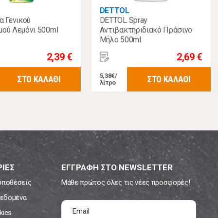
DETTOL
α Γενικού
DETTOL Spray
μού Λεμόνι 500ml
Αντιβακτηριδιακό Πράσινο
Μήλο 500ml
2,39 €
2,69 €
5,38€/
ΣΤΟ ΚΑΛΑΘΙ
ΣΤΟ ΚΑΛΑΘΙ
λίτρο
ΙΕΣ
ΕΓΓΡΑΦΗ ΣΤΟ NEWSLETTER
ϋποθέσεις
Μάθε πρώτος όλες τις νέες προσφορές!
εδομένα
kies