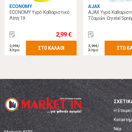
ECONOMY
AJAX
ECONOMY Υγρό Καθαριστικό
AJAX Υγρό Καθαριστ
Λίπη 1lt
Τζαμιών Crystal Spra
2,99 €
2,99€/
3,99€/
ΣΤΟ ΚΑΛΑΘΙ
ΣΤΟ Κ
λίτρο
λίτρο
ΣΧΕΤΙΚ
Η Εταιρεί
Καταστήμ
Νέα