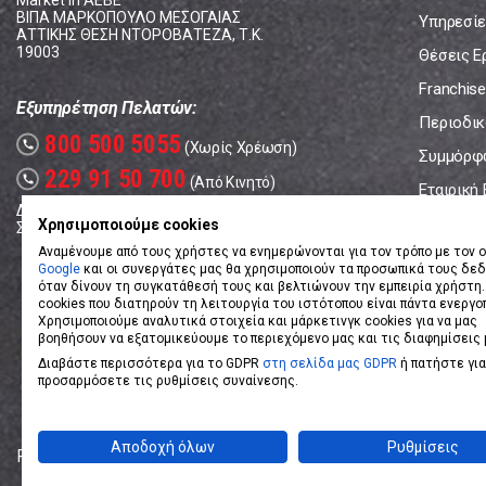
Market In ΑΕΒΕ
ΒΙΠΑ ΜΑΡΚΟΠΟΥΛΟ ΜΕΣΟΓΑΙΑΣ
Υπηρεσίε
ΑΤΤΙΚΗΣ ΘΕΣΗ ΝΤΟΡΟΒΑΤΕΖΑ, Τ.Κ.
19003
Θέσεις Ε
Franchise
Εξυπηρέτηση Πελατών:
Περιοδικό
800 500 5055
call
(Χωρίς Χρέωση)
Συμμόρφ
229 91 50 700
call
(Από Κινητό)
Εταιρική
Δευτέρα - Παρασκευή: 08:00 - 17:00
Επικοινω
Χρησιμοποιούμε cookies
Σάββατο: 08:00 – 14:00
Αναμένουμε από τους χρήστες να ενημερώνονται για τον τρόπο με τον ο
Google
και οι συνεργάτες μας θα χρησιμοποιούν τα προσωπικά τους δε
όταν δίνουν τη συγκατάθεσή τους και βελτιώνουν την εμπειρία χρήστη.
cookies που διατηρούν τη λειτουργία του ιστότοπου είναι πάντα ενεργο
Χρησιμοποιούμε αναλυτικά στοιχεία και μάρκετινγκ cookies για να μας
βοηθήσουν να εξατομικεύουμε το περιεχόμενο μας και τις διαφημίσεις 
Διαβάστε περισσότερα για το GDPR
στη σελίδα μας GDPR
ή πατήστε για
προσαρμόσετε τις ρυθμίσεις συναίνεσης.
Αποδοχή όλων
Ρυθμίσεις
Powered by
eShopKey
Designed by
Koolmetrix