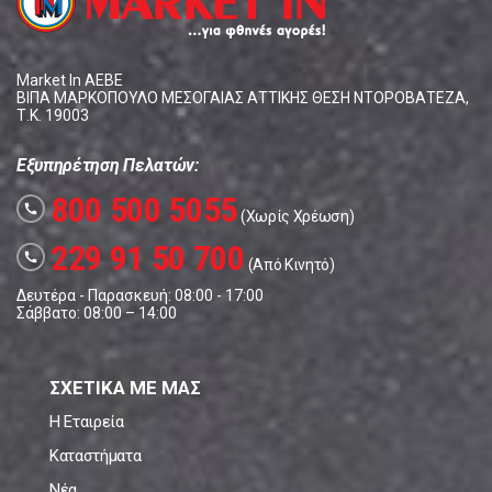
Market In ΑΕΒΕ
ΒΙΠΑ ΜΑΡΚΟΠΟΥΛΟ ΜΕΣΟΓΑΙΑΣ ΑΤΤΙΚΗΣ ΘΕΣΗ ΝΤΟΡΟΒΑΤΕΖΑ,
Τ.Κ. 19003
Εξυπηρέτηση Πελατών:
800 500 5055
call
(Χωρίς Χρέωση)
229 91 50 700
call
(Από Κινητό)
Δευτέρα - Παρασκευή: 08:00 - 17:00
Σάββατο: 08:00 – 14:00
ΣΧΕΤΙΚΑ ΜΕ ΜΑΣ
Η Εταιρεία
Καταστήματα
Νέα