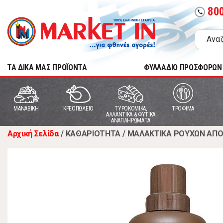
80
call
TA ΔΙΚΑ ΜΑΣ ΠΡΟΪΟΝΤΑ
ΦΥΛΛΑΔΙΟ ΠΡΟΣΦΟΡΩΝ
MANABIKH
ΚΡΕΟΠΩΛΕΙΟ
ΤΥΡΟΚΟΜΙΚΑ,
ΤΡΟΦΙΜΑ
ΑΛΛΑΝΤΙΚΑ & ΦΥΤΙΚΑ
ΑΝΑΠΛΗΡΩΜΑΤΑ
Αρχική Σελίδα
/
ΚΑΘΑΡΙΟΤΗΤΑ
/
ΜΑΛΑΚΤΙΚΑ ΡΟΥΧΩΝ ΑΠΟ