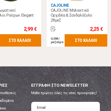
CAJOLINE
ωματικοί
CAJOLINE Μαλακτικό
λοι Ρούχων Elegant
Ορχιδέα & Σανδαλόξυλο
28μεζ
2,99 €
2,25 €
0,08€/
ΣΤΟ ΚΑΛΑΘΙ
ΣΤΟ ΚΑΛΑΘΙ
μεζούρα
ΙΕΣ
ΕΓΓΡΑΦΗ ΣΤΟ NEWSLETTER
ϋποθέσεις
Μάθε πρώτος όλες τις νέες προσφορές!
εδομένα
kies