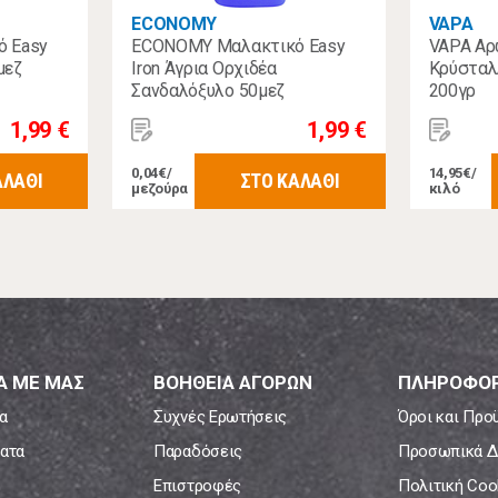
ECONOMY
VAPA
 Easy
ECONOMY Μαλακτικό Easy
VAPA Αρ
μεζ
Iron Άγρια Ορχιδέα
Κρύσταλ
Σανδαλόξυλο 50μεζ
200γρ
1,99 €
1,99 €
0,04€/
14,95€/
ΑΛΑΘΙ
ΣΤΟ ΚΑΛΑΘΙ
μεζούρα
κιλό
Α ΜΕ ΜΑΣ
ΒΟΗΘΕΙΑ ΑΓΟΡΩΝ
ΠΛΗΡΟΦΟΡ
α
Συχνές Ερωτήσεις
Όροι και Προ
ατα
Παραδόσεις
Προσωπικά Δ
Επιστροφές
Πολιτική Coo