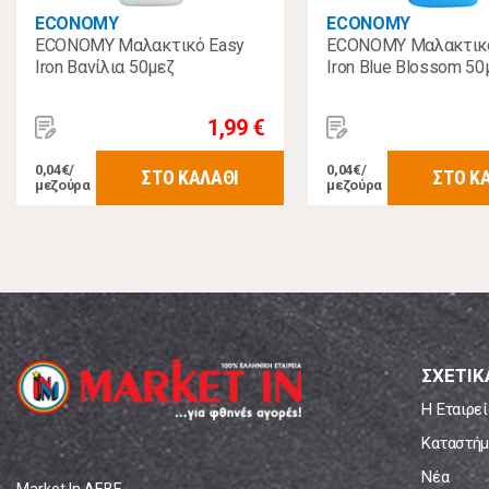
ECONOMY
ECONOMY
ECONOMY Μαλακτικό Easy
ECONOMY Μαλακτικό
Iron Βανίλια 50μεζ
Iron Blue Blossom 50
1,99 €
0,04€/
0,04€/
ΣΤΟ ΚΑΛΑΘΙ
ΣΤΟ Κ
μεζούρα
μεζούρα
ΣΧΕΤΙΚ
Η Εταιρεί
Καταστήμ
Νέα