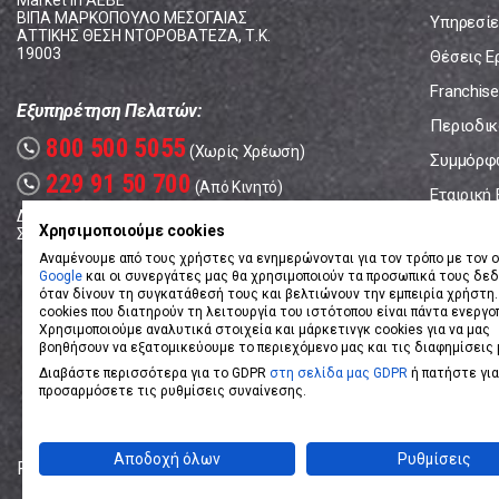
Market In ΑΕΒΕ
ΒΙΠΑ ΜΑΡΚΟΠΟΥΛΟ ΜΕΣΟΓΑΙΑΣ
Υπηρεσίε
ΑΤΤΙΚΗΣ ΘΕΣΗ ΝΤΟΡΟΒΑΤΕΖΑ, Τ.Κ.
19003
Θέσεις Ε
Franchise
Εξυπηρέτηση Πελατών:
Περιοδικό
800 500 5055
call
(Χωρίς Χρέωση)
Συμμόρφ
229 91 50 700
call
(Από Κινητό)
Εταιρική
Δευτέρα - Παρασκευή: 08:00 - 17:00
Επικοινω
Χρησιμοποιούμε cookies
Σάββατο: 08:00 – 14:00
Αναμένουμε από τους χρήστες να ενημερώνονται για τον τρόπο με τον ο
Google
και οι συνεργάτες μας θα χρησιμοποιούν τα προσωπικά τους δε
όταν δίνουν τη συγκατάθεσή τους και βελτιώνουν την εμπειρία χρήστη.
cookies που διατηρούν τη λειτουργία του ιστότοπου είναι πάντα ενεργο
Χρησιμοποιούμε αναλυτικά στοιχεία και μάρκετινγκ cookies για να μας
βοηθήσουν να εξατομικεύουμε το περιεχόμενο μας και τις διαφημίσεις 
Διαβάστε περισσότερα για το GDPR
στη σελίδα μας GDPR
ή πατήστε για
προσαρμόσετε τις ρυθμίσεις συναίνεσης.
Αποδοχή όλων
Ρυθμίσεις
Powered by
eShopKey
Designed by
Koolmetrix