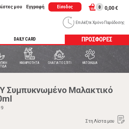
λίστες μου
Εγγραφή
Είσοδος
0
0,00 €
Επιλέξτε Χρόνο Παράδοσης
ΠΡΟΣΦΟΡΕΣ
DAILY CARD
ΠΙΚΗ
ΚΑΘΑΡΙΟΤΗΤΑ
ΟΛΑ ΓΙΑ ΤΟ ΣΠΙΤΙ
ΚΑΤΟΙΚΙΔΙΑ
ΤΙΔΑ
Y Συμπυκνωμένο Μαλακτικό
0ml
19
Στη Λίστα μου