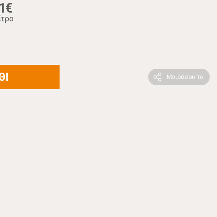
1€
ίτρο
ΘΙ
Μοιράσου το