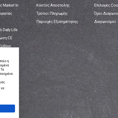
ς Market In
Κόστος Αποστολής
Επιλογές Coo
ργασίας
Τρόποι Πληρωμής
Όροι Διαγων
Περιοχές Εξυπηρέτησης
Διαγωνισμοί
 Daily Life
ωση CE
 Ευθύνη
νία
ποίο η
δομένα
 Τα
ποιημένα.
μας.
 να