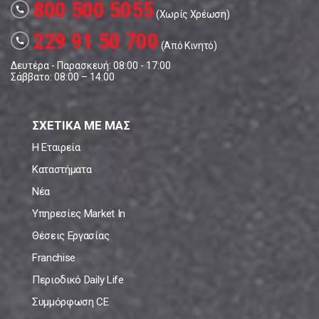
800 500 5055
call
(Χωρίς Χρέωση)
229 91 50 700
call
(Από Κινητό)
Δευτέρα - Παρασκευή: 08:00 - 17:00
Σάββατο: 08:00 – 14:00
ΣΧΕΤΙΚΑ ΜΕ ΜΑΣ
Η Εταιρεία
Καταστήματα
Νέα
Υπηρεσίες Market In
Θέσεις Εργασίας
Franchise
Περιοδικό Daily Life
Συμμόρφωση CE