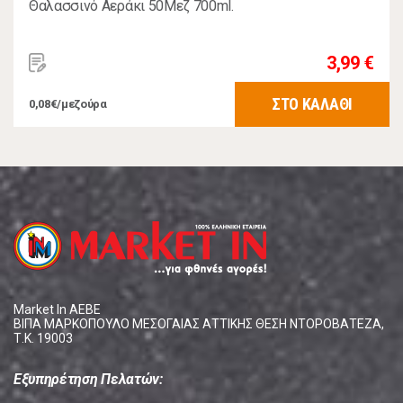
Θαλασσινό Αεράκι 50Μεζ 700ml.
3,99 €
ΣΤΟ ΚΑΛΑΘΙ
0,08€/μεζούρα
Market In ΑΕΒΕ
ΒΙΠΑ ΜΑΡΚΟΠΟΥΛΟ ΜΕΣΟΓΑΙΑΣ ΑΤΤΙΚΗΣ ΘΕΣΗ ΝΤΟΡΟΒΑΤΕΖΑ,
Τ.Κ. 19003
Εξυπηρέτηση Πελατών: