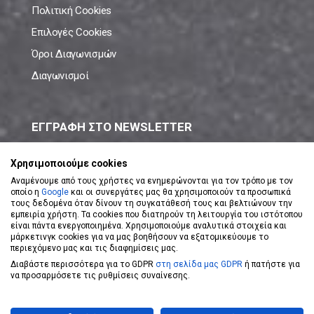
Πολιτική Cookies
Επιλογές Cookies
Όροι Διαγωνισμών
Διαγωνισμοί
ΕΓΓΡΑΦΗ ΣΤΟ NEWSLETTER
Μάθε πρώτος όλες τις νέες προσφορές!
Χρησιμοποιούμε cookies
Αναμένουμε από τους χρήστες να ενημερώνονται για τον τρόπο με τον
οποίο η
Google
και οι συνεργάτες μας θα χρησιμοποιούν τα προσωπικά
τους δεδομένα όταν δίνουν τη συγκατάθεσή τους και βελτιώνουν την
εμπειρία χρήστη. Τα cookies που διατηρούν τη λειτουργία του ιστότοπου
είναι πάντα ενεργοποιημένα. Χρησιμοποιούμε αναλυτικά στοιχεία και
ΕΓΓΡΑΦΗ ΣΤΟ NEWSLETTER
μάρκετινγκ cookies για να μας βοηθήσουν να εξατομικεύουμε το
περιεχόμενο μας και τις διαφημίσεις μας.
Διαβάστε περισσότερα για το GDPR
στη σελίδα μας GDPR
ή πατήστε για
Αποδέχομαι τους
Όρους Χρήσης
να προσαρμόσετε τις ρυθμίσεις συναίνεσης.
Powered by
eShopKey
Designed by
Koolmetrix