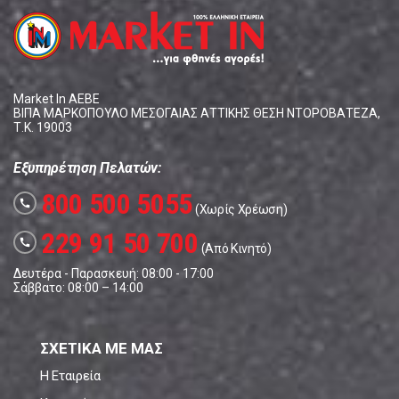
Market In ΑΕΒΕ
ΒΙΠΑ ΜΑΡΚΟΠΟΥΛΟ ΜΕΣΟΓΑΙΑΣ ΑΤΤΙΚΗΣ ΘΕΣΗ ΝΤΟΡΟΒΑΤΕΖΑ,
Τ.Κ. 19003
Εξυπηρέτηση Πελατών:
800 500 5055
call
(Χωρίς Χρέωση)
229 91 50 700
call
(Από Κινητό)
Δευτέρα - Παρασκευή: 08:00 - 17:00
Σάββατο: 08:00 – 14:00
ΣΧΕΤΙΚΑ ΜΕ ΜΑΣ
Η Εταιρεία