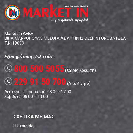
Market In ΑΕΒΕ
ΒΙΠΑ ΜΑΡΚΟΠΟΥΛΟ ΜΕΣΟΓΑΙΑΣ ΑΤΤΙΚΗΣ ΘΕΣΗ ΝΤΟΡΟΒΑΤΕΖΑ,
Τ.Κ. 19003
Εξυπηρέτηση Πελατών:
800 500 5055
call
(Χωρίς Χρέωση)
229 91 50 700
call
(Από Κινητό)
Δευτέρα - Παρασκευή: 08:00 - 17:00
Σάββατο: 08:00 – 14:00
ΣΧΕΤΙΚΑ ΜΕ ΜΑΣ
Η Εταιρεία