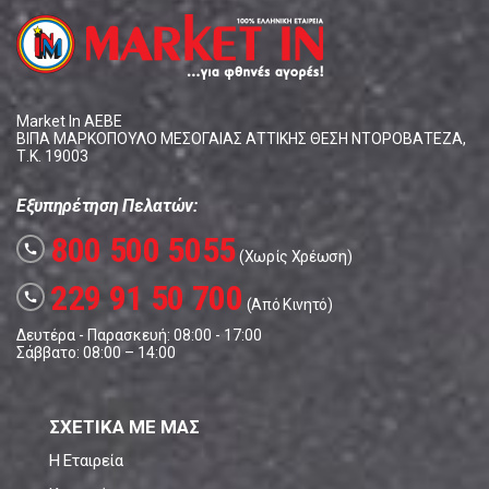
Market In ΑΕΒΕ
ΒΙΠΑ ΜΑΡΚΟΠΟΥΛΟ ΜΕΣΟΓΑΙΑΣ ΑΤΤΙΚΗΣ ΘΕΣΗ ΝΤΟΡΟΒΑΤΕΖΑ,
Τ.Κ. 19003
Εξυπηρέτηση Πελατών:
800 500 5055
call
(Χωρίς Χρέωση)
229 91 50 700
call
(Από Κινητό)
Δευτέρα - Παρασκευή: 08:00 - 17:00
Σάββατο: 08:00 – 14:00
ΣΧΕΤΙΚΑ ΜΕ ΜΑΣ
Η Εταιρεία