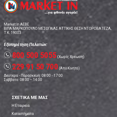
Market In ΑΕΒΕ
ΒΙΠΑ ΜΑΡΚΟΠΟΥΛΟ ΜΕΣΟΓΑΙΑΣ ΑΤΤΙΚΗΣ ΘΕΣΗ ΝΤΟΡΟΒΑΤΕΖΑ,
Τ.Κ. 19003
Εξυπηρέτηση Πελατών:
800 500 5055
call
(Χωρίς Χρέωση)
229 91 50 700
call
(Από Κινητό)
Δευτέρα - Παρασκευή: 08:00 - 17:00
Σάββατο: 08:00 – 14:00
ΣΧΕΤΙΚΑ ΜΕ ΜΑΣ
Η Εταιρεία
Καταστήματα