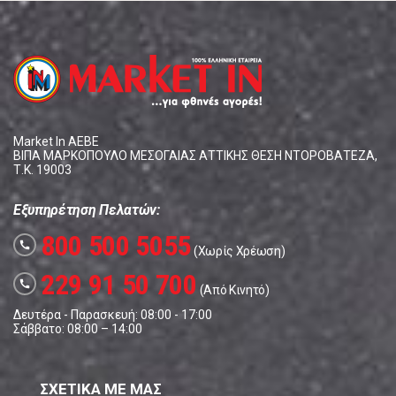
Market In ΑΕΒΕ
ΒΙΠΑ ΜΑΡΚΟΠΟΥΛΟ ΜΕΣΟΓΑΙΑΣ ΑΤΤΙΚΗΣ ΘΕΣΗ ΝΤΟΡΟΒΑΤΕΖΑ,
Τ.Κ. 19003
Εξυπηρέτηση Πελατών:
800 500 5055
call
(Χωρίς Χρέωση)
229 91 50 700
call
(Από Κινητό)
Δευτέρα - Παρασκευή: 08:00 - 17:00
Σάββατο: 08:00 – 14:00
ΣΧΕΤΙΚΑ ΜΕ ΜΑΣ