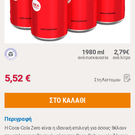
1980 ml
2,79€
ανά συσκευασία
ανά λίτρο
5,52 €
Στη Λίστα μου
ΣΤΟ ΚΑΛΑΘΙ
Περιγραφή
Η Coca-Cola Zero είναι η ιδανική επιλογή για όσους θέλουν