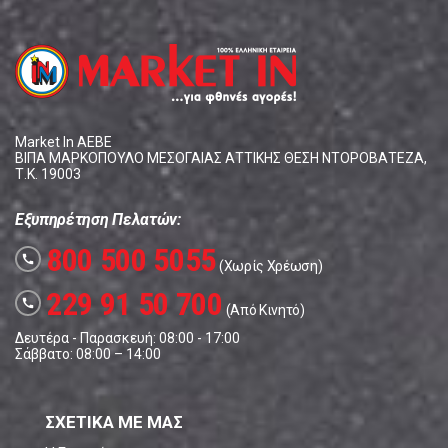
Market In ΑΕΒΕ
ΒΙΠΑ ΜΑΡΚΟΠΟΥΛΟ ΜΕΣΟΓΑΙΑΣ ΑΤΤΙΚΗΣ ΘΕΣΗ ΝΤΟΡΟΒΑΤΕΖΑ,
Τ.Κ. 19003
Εξυπηρέτηση Πελατών:
800 500 5055
call
(Χωρίς Χρέωση)
229 91 50 700
call
(Από Κινητό)
Δευτέρα - Παρασκευή: 08:00 - 17:00
Σάββατο: 08:00 – 14:00
ΣΧΕΤΙΚΑ ΜΕ ΜΑΣ