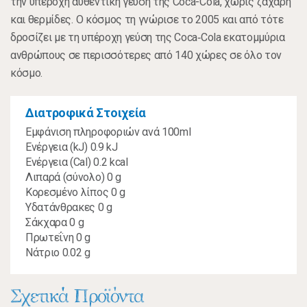
την υπέροχη αυθεντική γεύση της Coca-Cola, χωρίς ζάχαρη
και θερμίδες. Ο κόσμος τη γνώρισε το 2005 και από τότε
δροσίζει με τη υπέροχη γεύση της Coca‑Cola εκατομμύρια
ανθρώπους σε περισσότερες από 140 χώρες σε όλο τον
κόσμο.
Διατροφικά Στοιχεία
Εμφάνιση πληροφοριών ανά 100ml
Ενέργεια (kJ) 0.9 kJ
Ενέργεια (Cal) 0.2 kcal
Λιπαρά (σύνολο) 0 g
Κορεσμένο λίπος 0 g
Υδατάνθρακες 0 g
Σάκχαρα 0 g
Πρωτεΐνη 0 g
Νάτριο 0.02 g
Σχετικά Προϊόντα