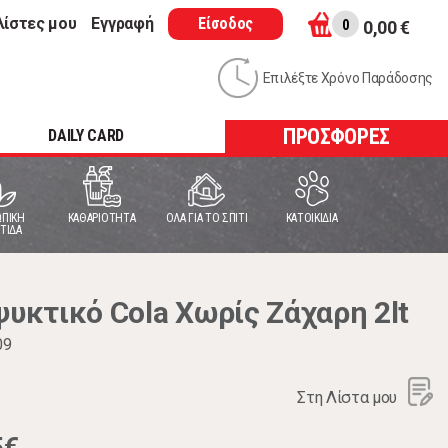
λίστες μου
Εγγραφή
Είσοδος
0
0,00 €
Επιλέξτε Χρόνο Παράδοσης
ΠΡΟΣΦΟΡΕΣ
DAILY CARD
ΠΙΚΗ
ΚΑΘΑΡΙΟΤΗΤΑ
ΟΛΑ ΓΙΑ ΤΟ ΣΠΙΤΙ
ΚΑΤΟΙΚΙΔΙΑ
ΤΙΔΑ
κτικό Cola Χωρίς Ζάχαρη 2lt
09
Στη Λίστα μου