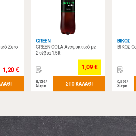
GREEN
ΒΙΚΟΣ
ικό Zero
GREEN COLA Αναψυκτικό με
ΒΙΚΟΣ Co
Στέβια 1,5lt
1,09 €
1,20 €
0,73€/
0,59€/
ΑΛΑΘΙ
ΣΤΟ ΚΑΛΑΘΙ
λίτρο
λίτρο