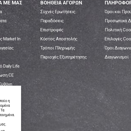
Α ΜΕ ΜΑΣ
ΒΟΗΘΕΙΑ ΑΓΟΡΩΝ
ΠΛΗΡΟΦΟΡ
α
Συχνές Ερωτήσεις
Όροι και Προ
ατα
Παραδόσεις
Προσωπικά Δ
Επιστροφές
Πολιτική Coo
ς Market In
Κόστος Αποστολής
Επιλογές Coo
ργασίας
Τρόποι Πληρωμής
Όροι Διαγων
Περιοχές Εξυπηρέτησης
Διαγωνισμοί
 Daily Life
ωση CE
 Ευθύνη
νία
ποίο η
δομένα
 Τα
ποιημένα.
μας.