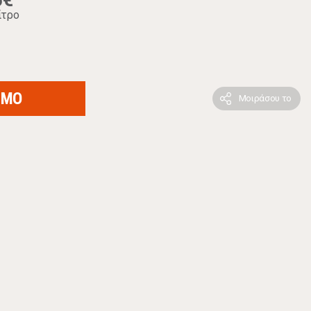
5€
ίτρο
ΙΜΟ
Μοιράσου το