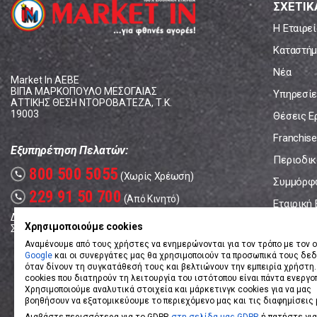
ΣΧΕΤΙΚ
Η Εταιρεί
Καταστήμ
Νέα
Market In ΑΕΒΕ
ΒΙΠΑ ΜΑΡΚΟΠΟΥΛΟ ΜΕΣΟΓΑΙΑΣ
Υπηρεσίε
ΑΤΤΙΚΗΣ ΘΕΣΗ ΝΤΟΡΟΒΑΤΕΖΑ, Τ.Κ.
19003
Θέσεις Ε
Franchise
Εξυπηρέτηση Πελατών:
Περιοδικό
800 500 5055
call
(Χωρίς Χρέωση)
Συμμόρφ
229 91 50 700
call
(Από Κινητό)
Εταιρική
Δευτέρα - Παρασκευή: 08:00 - 17:00
Επικοινω
Χρησιμοποιούμε cookies
Σάββατο: 08:00 – 14:00
Αναμένουμε από τους χρήστες να ενημερώνονται για τον τρόπο με τον ο
Google
και οι συνεργάτες μας θα χρησιμοποιούν τα προσωπικά τους δε
όταν δίνουν τη συγκατάθεσή τους και βελτιώνουν την εμπειρία χρήστη.
cookies που διατηρούν τη λειτουργία του ιστότοπου είναι πάντα ενεργο
Χρησιμοποιούμε αναλυτικά στοιχεία και μάρκετινγκ cookies για να μας
βοηθήσουν να εξατομικεύουμε το περιεχόμενο μας και τις διαφημίσεις 