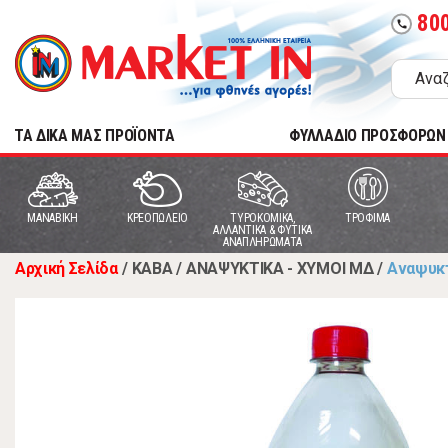
80
call
TA ΔΙΚΑ ΜΑΣ ΠΡΟΪΟΝΤΑ
ΦΥΛΛΑΔΙΟ ΠΡΟΣΦΟΡΩΝ
MANABIKH
ΚΡΕΟΠΩΛΕΙΟ
ΤΥΡΟΚΟΜΙΚΑ,
ΤΡΟΦΙΜΑ
ΑΛΛΑΝΤΙΚΑ & ΦΥΤΙΚΑ
ΑΝΑΠΛΗΡΩΜΑΤΑ
Αρχική Σελίδα
/
ΚΑΒΑ
/
ΑΝΑΨΥΚΤΙΚΑ - ΧΥΜΟΙ ΜΔ
/
Αναψυκτ