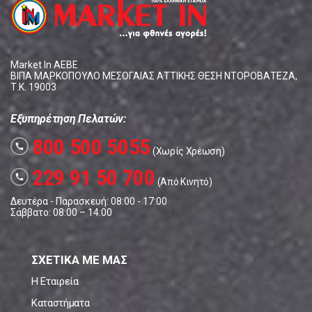
Market In ΑΕΒΕ
ΒΙΠΑ ΜΑΡΚΟΠΟΥΛΟ ΜΕΣΟΓΑΙΑΣ ΑΤΤΙΚΗΣ ΘΕΣΗ ΝΤΟΡΟΒΑΤΕΖΑ,
Τ.Κ. 19003
Εξυπηρέτηση Πελατών:
800 500 5055
call
(Χωρίς Χρέωση)
229 91 50 700
call
(Από Κινητό)
Δευτέρα - Παρασκευή: 08:00 - 17:00
Σάββατο: 08:00 – 14:00
ΣΧΕΤΙΚΑ ΜΕ ΜΑΣ
Η Εταιρεία
Καταστήματα